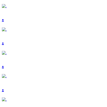
.
.
.
.