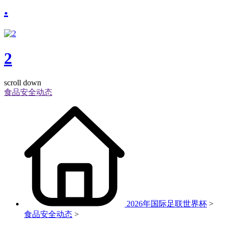
.
2
scroll down
食品安全动态
2026年国际足联世界杯
>
食品安全动态
>