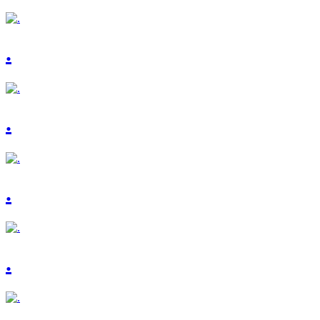
.
.
.
.