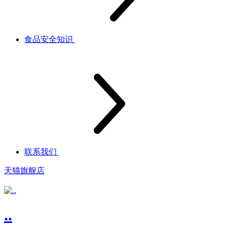
食品安全知识
联系我们
天猫旗舰店
..