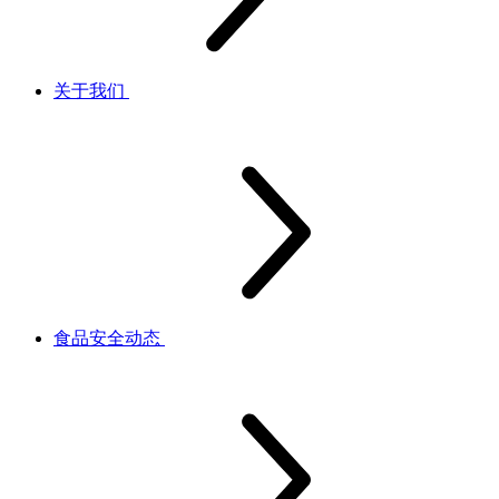
关于我们
食品安全动态