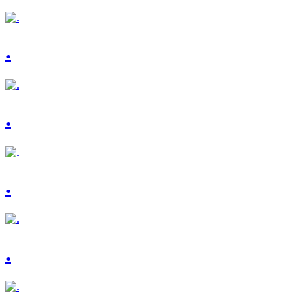
.
.
.
.