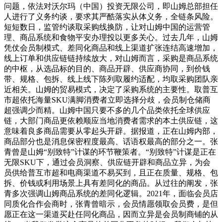
问题，依法对沃尔玛（中国）投资无限公司，即山姆总部担任
人进行了义务约谈，要求其严酷落实从体义务，全链条风险。
短短数日，监管约谈取采购线换防，让对山姆中国的运营管
理、商品系统和食物平安办理投以更多关心。过去几年，山姆
凭仗会员制模式、差同化商品和线上渠道扩张连结高速增加，
线上订单和供应链链持续放大，对山姆而言，采购是商品系统
的中枢，从选品标的目的、商品开辟、供应商协同，到价钱
带、规格、包拆、线上线下陈列取履约适配，均取采购团队亲
近相关。山姆的贸易模式，决定了采购系统的主要性。取普互
市超依托海量SKU满脚消费者立即选择分歧，会员制仓储商
超强调少而精。山姆中国只要不多的几个品类依托全球供应
链，大部门商品更依赖顺应当地消费者需求的本土供应链，这
意味着良多商品需要从零起头开辟。据报道，正在山姆内部，
商品部分也是消息保密程度最高、话语权最高的部分之一。张
青曾是山姆“别致特”计谋的环节鞭策者。“别致特”计谋是正在
无限SKU下，通过会员洞察、供应链开辟和商品立异，为会
员供给普互市超和电商渠道不易买到，且正在质量、规格、包
拆、价钱或利用场景上具有差同化的商品。从过往的阐发，张
青多次强调山姆商品系统的差同化逻辑。2021年，面临会员店
同质化合作会商时，张青曾暗示，会员情愿领取会员费，是但
愿正在这一渠道买赴任同化商品，因而立异是会员制商铺的从