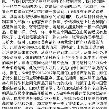
线。“当我们发觉这个商品的差同化不敷的时候，我们会加快
下一轮立异商品的迭代，这是我们会做的工作。”2023年，张
青正在接管新京报采访时进一步谈到，山姆具有全球采购资
本、具备国际视野和当地洞察的采购团队，以及深耕付费会员
制零售的经验；山姆需要正在质量、价钱和设想上让会员明白
感遭到差同化。张青还暗示，若是有人能复制出一模一样的商
品，质量一样、价钱一样，申明这个商品正在山姆曾经没有差
同化了，山姆就需要放弃了。到2024年，张青的办理半径进一
步扩大。彼时，山姆会员商铺的电商营业转而向张青报告请
示，此前该营业向COO报告请示；调整后，山姆线上渠道的
运营则划归张青办理。从商品开辟到线上运营，从供应链办理
到会员洞察，张青的脚色某种程度上也折射出山姆中国近年来
的成长径，即通过差同化商品建立会员，并将这种商品力延长
至全渠道运营。此次张青去职后，则是山姆中国商品系统的宿
将。据悉，Neil曾于2013-2017年间担任山姆首席采购官，卸任
后持久担任公司全职参谋至今。正在任期间，他从导了山姆品
类布局转型和差同化商品开辟能力的扶植，鞭策了山姆中国营
业的快速成长。山姆方面暗示，依托山姆成熟不变的专业化采
购系统取尺度化商品开辟策略，Neil将率领采购团队继续深耕
商品，稳步推进各项既定营业规划，持续为会员打制差同化的
高质量商品和办事。2027财年第一季度业绩显示，全球业绩连
结稳健增加。此中，沃尔玛中国第一季度实现净发卖额80亿美