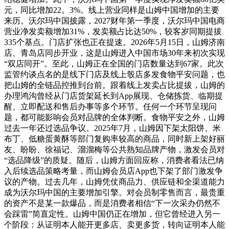
元，同比增加22。3%。线上营业同样是山姆中国增加的主要
来历。沃尔玛中国披露，2027财年第一季度，沃尔玛中国电商
营业净发卖额增加31%，发卖额占比达50%，较客岁同期提拔
335个基点。门店扩张也正在提速。2026年5月15日，山姆济南
店、青岛店同步开业，这是山姆进入中国市场30年来初次实现
“双店同开”。至此，山姆正在全国的门店数量达到67家。此次
监管约谈点名的是线下门店及线上彀店多发食物平安问题，也
把山姆的全链品控推到台前。跟着线上发卖占比提拔，山姆的
办理鸿沟曾经从门店货架延长到App展现、仓储拣货、临期提
醒、立即配送和售后办事等多个环节。任何一个环节呈现问
题，都可能影响会员对品牌的全体判断。食物平安之外，山姆
过去一年还过选品争议。2025年7月，山姆因下架太阳饼、米
布丁、低糖蛋黄酥等部门复购率较高的商品，同时新上架好丽
友、盼盼、徐福记、溜溜梅等公共熟知品牌产物，激发会员对
“选品降级”的质疑。随后，山姆方面回应称，消费者看法已纳
入后续选品策略考量，而山姆会员店App也下架了部门激发争
议的产物。过去几年，山姆凭仗商品力、供应链和全渠道能力
成为沃尔玛中国的主要增加引擎。对会员制零售而言，最贵重
的资产不是某一款爆品，而是消费者相信“下一次采办仍然不
会踩雷”简直定性。山姆中国仍正在增加，但它曾经进入另一
个阶段：从证明本人能开更多店、卖更多货，转向证明本人能