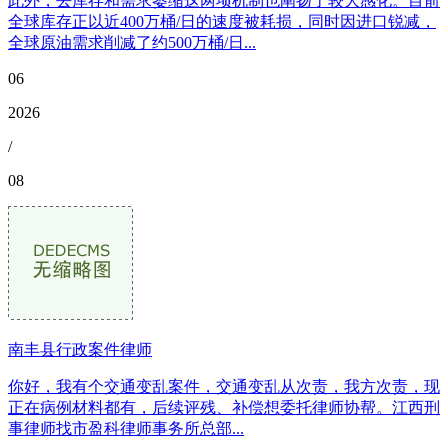
此外，去库存和需求萎缩这两项机制也阐扬了较大感化。目前
全球库存正以近400万桶/日的速度被耗损，同时因进口锐减，
全球原油需求削减了约500万桶/日...
06
2026
/
08
南丰县行政案件律师
你好，我有个交通变乱案件，交通变乱从次责，我方次责，现
正在病例材料都有，后续评残、补偿想委托律师协帮。江西刑
事律师找市盈科律师事务所总部...