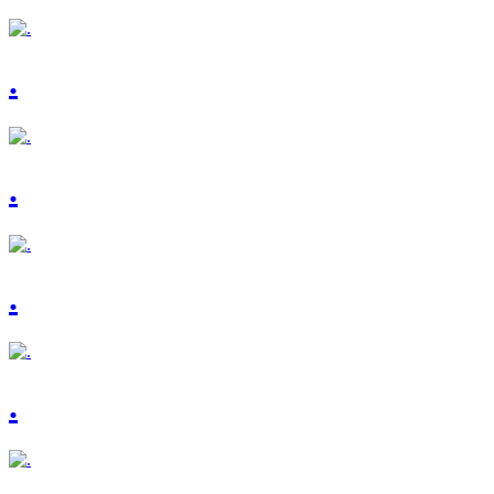
.
.
.
.