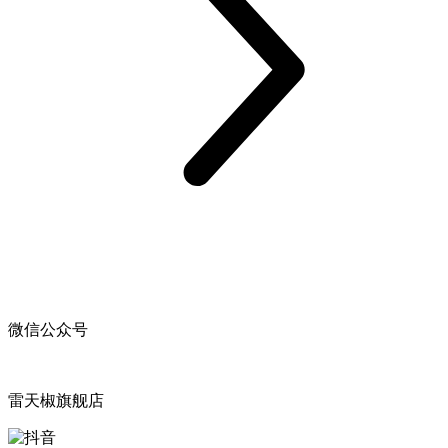
微信公众号
雷天椒旗舰店