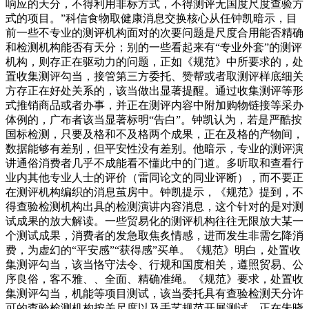
响应的天分，不得利用非标方式，不得测评无国度尺度查验方
式的项目。”科信食物取健康消息交换核心从任钟凯暗示，目
前一些不专业的测评机构面对的次要问题是尺度合用能否精确
和检测机构能否有天分；别的一些看起来有“专业外套”的测评
机构，则存正在驱动力的问题，正如《规范》中所要求的，处
置收集测评勾当，接管第三方委托、赞帮或者取测评样底细关
方存正在好处关系的，该当做出显著提醒。通过收集测评等形
式推销商品或者办事，并正在测评内容中附加购物链接等采办
体例的，广布者该当显著标明“告白”。钟凯认为，若是严酷按
国标检测，只要及格和不及格两个成果，正在及格的产物间，
数据能够有差别，但平安性没有差别。他暗示，专业的测评演
讲通俗消费者几乎不成能看不懂此中的门道。多听取和查看行
业内其他专业人士的评价（雷同论文的同业评断），而不要正
在测评机构编织的消息茧房中。钟凯提示，《规范》提到，不
得查验检测机构出具的检测演讲内容消息，这个针对的是对测
试成果的放大解读。一些贸易化的测评机构往往无限放大某一
个测试成果，消费者的发急取焦炙情感，进而发生非需乞降消
费，为虚幻的“平安感”“获得感”买单。《规范》明白，处置收
集测评勾当，该当恪守法令、行规和国度相关，遵照贸易、公
序良俗，客不雅、、全面、精确准绳。《规范》要求，处置收
集测评勾当，机能等项目测试，该当委托具有查验检测天分许
可的查验检测机构按关尺度以及手艺规范开展测试。正在朱晓