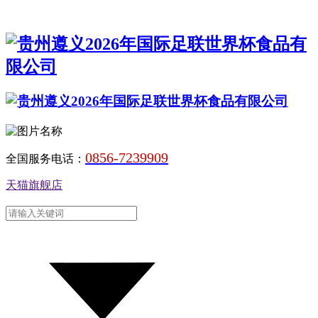
0856-7239909
全国服务电话：
天猫旗舰店