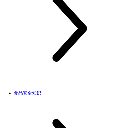
食品安全知识