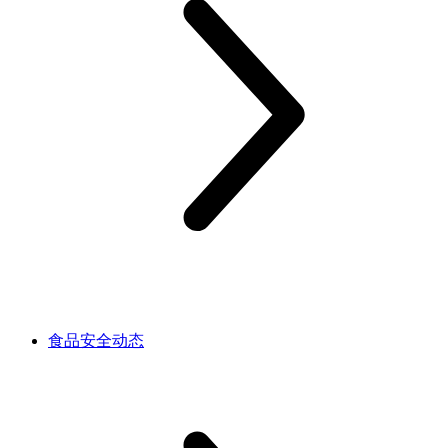
食品安全动态