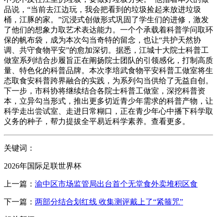
品说，“当前去江边玩，我会把看到的垃圾捡起来放进垃圾
桶，江豚的家。”沉浸式创做形式巩固了学生们的进修，激发
了他们的想象力取艺术表达能力。一个个承载着科普学问取环
保的帆布袋，成为本次勾当奇特的留念，也让“共护天然协
调、共守食物平安”的愈加深切。据悉，江城十大院士科普工
做室系列结合步履旨正在阐扬院士团队的引领感化，打制高质
量、特色化的科普品牌。本次李培武食物平安科普工做室将生
态取食安科普跨界融合的实践，为系列勾当供给了无益自创。
下一步，市科协将继续结合各院士科普工做室，深挖科普资
本，立异勾当形式，推出更多切近青少年需求的科普产物，让
科学走出尝试室、走进日常糊口，正在青少年心中播下科学取
义务的种子，帮力提拔全平易近科学素养。查看更多。
关键词：
2026年国际足联世界杯
上一篇：
渝中区市场监管局出台首个无堂食外卖堆积区食
下一篇：
两部分结合划红线 收集测评戴上了“紧箍咒”