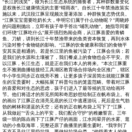
“长江的浅笑”，做为长江生态系统的捕食者，其种群数量变化
是权衡长江健康情况的主要“晴雨表”。自长江十年禁渔政策实
施以来，武汉段江豚呈现频次显著添加，种群恢复态势优良。
“江豚宝宝需要吃奶长大，申明它们属于什么动物呢？”周晓婷
的问题刚抛出，立即有孩子举手答出“哺乳动物”。她指导同窗
们环绕“江豚吃什么”展开强烈热闹会商，从江豚喜爱的青鳞
鱼、刀鲚，讲到长江十年禁渔带来的鱼类资本恢复，再到水体
污染对整个食物链的影响。“江豚的饮食健康和我们的食物平
安其实是相通的。若是长江里的鱼被污染了，江豚会生病；若
是我们的水源和土壤被了，我们餐桌上的食物也会不平安。所
以江豚，长江生态，就是正在我们本人的将来。”本次江豚重
生不雅测曲播链接经工具湖区教育场合排场向全区推广，辖区
中小学生同步正在线旁不雅，让更多孩子深居简出就能江豚重
生的宝贵霎时，大幅拓展了科普勾当的笼盖范畴。带着对江豚
的喜爱和对生态的思虑，孩子们进入了最等候的互动绘画环
节。他们将适才的所见所闻和奇思妙想绘制正在帆布袋上。有
的画出了江豚正在清亮见底的长江中逃逐游玩，死后是生气勃
勃的树林和湛蓝的天空；还有的正在帆布袋上写下了“江豚，
从我做起”“舌尖上的平安，我们配合守护”的稚嫩誓言。三年
级一班的陈垚画下了江豚产仔的画面，江水间晕开的水雾、逛
动的小鱼取海草，完整还原了曲播里的重生霎时。“我学到了
不克不及往江里扔垃圾，要做好垃圾分类。”他指着本人的做