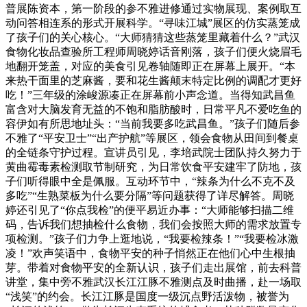
普展陈资本，第一阶段的参不雅进修通过实物展现、案例取互
动问答相连系的形式开展科学。“寻味江城”展区的仿实蒸笼成
了孩子们的关心核心。“大师猜猜这些蒸笼里藏着什么？”武汉
食物化妆品查验所工程师周晓婷话音刚落，孩子们便火烧眉毛
地翻开笼盖，对应的美食引见卷轴随即正在屏幕上展开。“本
来热干面里的芝麻酱，要和花生酱颠末特定比例的调配才更好
吃！”三年级的涂峻源凑正在屏幕前小声念道。当得知武昌鱼
富含对大脑发育无益的不饱和脂肪酸时，日常平凡不爱吃鱼的
容伊如有所思地址头：“当前我要多吃武昌鱼。”孩子们随后参
不雅了“平安卫士”“出产护航”等展区，领会食物从田间到餐桌
的全链条守护过程。宣讲员引见，李培武院士团队持久努力于
黄曲霉毒素检测取节制研究，为日常饮食平安建牢了防地，孩
子们听得眼中全是佩服。互动环节中，“辣条为什么不克不及
多吃”“生熟菜板为什么要分隔”等问题获得了详尽解答。周晓
婷还引见了“你点我检”的便平易近办事：“大师能够扫描二维
码，告诉我们想抽检什么食物，我们会按照大师的需求放置专
项检测。”孩子们力争上逛地说，“我要检辣条！”“我要检冰激
凌！”欢声笑语中，食物平安的种子悄然正在他们心中生根抽
芽。带着对食物平安的全新认识，孩子们走出展馆，前去科普
讲堂，集中旁不雅武汉长江江豚不雅测点及时曲播，赴一场取
“浅笑”的约会。长江江豚是国度一级沉点野活泼物，被誉为