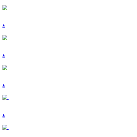
.
.
.
.