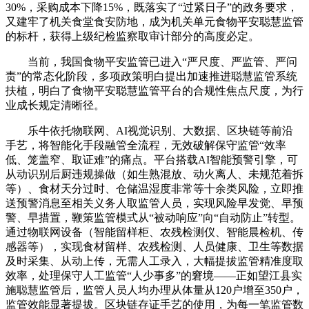
30%，采购成本下降15%，既落实了“过紧日子”的政务要求，
又建牢了机关食堂食安防地，成为机关单元食物平安聪慧监管
的标杆，获得上级纪检监察取审计部分的高度必定。
当前，我国食物平安监管已进入“严尺度、严监管、严问
责”的常态化阶段，多项政策明白提出加速推进聪慧监管系统
扶植，明白了食物平安聪慧监管平台的合规性焦点尺度，为行
业成长规定清晰径。
乐牛依托物联网、AI视觉识别、大数据、区块链等前沿
手艺，将智能化手段融管全流程，无效破解保守监管“效率
低、笼盖窄、取证难”的痛点。平台搭载AI智能预警引擎，可
从动识别后厨违规操做（如生熟混放、动火离人、未规范着拆
等）、食材天分过时、仓储温湿度非常等十余类风险，立即推
送预警消息至相关义务人取监管人员，实现风险早发觉、早预
警、早措置，鞭策监管模式从“被动响应”向“自动防止”转型。
通过物联网设备（智能留样柜、农残检测仪、智能晨检机、传
感器等），实现食材留样、农残检测、人员健康、卫生等数据
及时采集、从动上传，无需人工录入，大幅提拔监管精准度取
效率，处理保守人工监管“人少事多”的窘境——正如望江县实
施聪慧监管后，监管人员人均办理从体量从120户增至350户，
监管效能显著提拔。区块链存证手艺的使用，为每一笔监管数