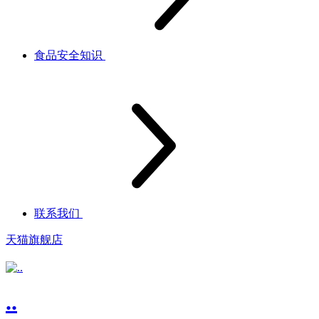
食品安全知识
联系我们
天猫旗舰店
..