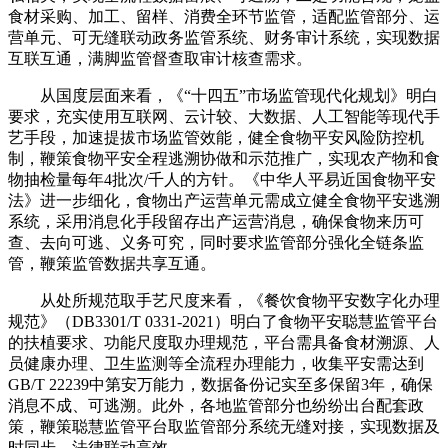
食材采购、加工、留样、消费全环节监管，适配监管部分、运
营单元、可无缝联动政务监管系统、财务审计系统，实现数据
互联互通，满脚监管督查取审计核查需求。
从国度层面来看，《“十四五”市场监管现代化规划》明白
要求，充实使用互联网、云计较、大数据、人工智能等现代手
艺手段，加速提拔市场监管效能，健全食物平安风险防控机
制，鞭策食物平安全程逃溯协做和示范推广，实现农产物和食
物抽检量每年4批次/千人的方针。《中华人平易近国食物平安
法》进一步细化，食物出产运营单元需成立健全食物平安逃溯
系统，采用消息化手段留存出产运营消息，确保食物来历可
查、去向可逃、义务可究，同时要求监管部分强化全链条监
管，鞭策监管数据共享互通。
从处所规范取手艺尺度来看，《餐饮食物平安数字化办理
规范》（DB3301/T 0331-2021）明白了食物平安聪慧监管平台
的扶植要求、功能尺度取办理规范，平台需具备食材溯源、人
员健康办理、卫生监测等全流程办理能力，收集平安需达到
GB/T 22239中第安万能力，数据备份记实至多保留3年，确保
消息不成、可逃溯。此外，各地监管部分也纷纷出台配套政
策，鞭策聪慧监管平台取监管部分系统无缝对接，实现数据及
时同步、法律联动高效。