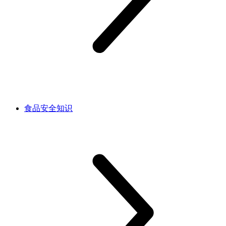
食品安全知识