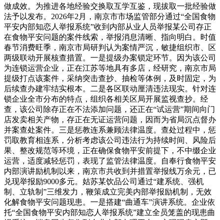
做成效。为推进各地经验交换取互学互鉴，现拔取一批经验做
法予以发布。2026年2月，南京市市场监管部分通过“全国食物
平安内部知恋人举报系统”收到内部从业人员举报某公司存正
在食物平安问题的案件线索，举报消息清晰、指向明白。时值
春节消费旺季，南京市局研判认为案情严沉，敏捷组织市、区
两级联动开展核查措置。一是提级办案锁定环节。因为该公司
为连锁运营企业，正在江苏等地具有多店，经研究，南京市局
提级打点该案件，采纳突击查抄、抽检等体例，及时固定，为
后续查办建牢结实根本。二是各区联动厘清违法现实。针对连
锁企业全市分布的特点，组织各相关区局开展监视查抄。经
查，该公司除存正在不法添加问题，还正在“试运营”期间向门
店发卖相关产物，存正在无证运营问题，因而为省局沉点督办
并案查处案件。三是惩教连系兼顾法律温度。查处过程中，惩
罚取教育相连系，分析考虑该公司违法行为持续时间、风险后
果、整改规范等环境，正在确保食物平安前提下，不中缀企业
运营，适度减轻惩罚，表现了监管法律温度。自奉行食物平安
内部演讲励机制以来，南京市共收到并措置举报线万余元，已
兑现举报励9000多元。姑苏某饮品公司通过“建系统、强机
制、立轨制”三维发力，鞭策成立完美内部举报励机制，无效
化解食物平安问题现患。一是搭建“曲通车”演讲系统。企业依
托“全国食物平安内部知恋人举报系统”建立全员笼盖的现患曲