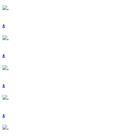
.
.
.
.