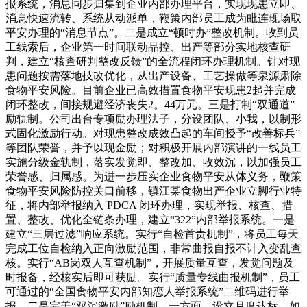
报系统，消息同步归集到企业内部办理平台，实现现患立即、
消息快速流转、系统从动派单，鞭策内部员工成为毗连现场取
平安办理的“消息节点”。二是成立“顿时办”整改机制。收到员
工线索后，企业第一时间联动品控、出产等部分实地核查研
判，建立“核查研判整改反馈”的全流程闭环办理机制。针对现
患问题按需落地技改优化，从出产设备、工艺操做等泉源肃除
食物平安风险。目前企业已高效措置食物平安现患2起并完成
闭环整改，间接规避经济丧失2。44万元。三是打制“双通道”
励轨制。公司出台专项励办理法子，分设团队、小我，以制形
式固化激励行动。对现患整改成效凸起的车间授予“改善标兵”
等团队荣誉，并予以现金励；对积极开展内部演讲的一线员工
实施分级金轨制，落实发觉即、整改加、收效沉，以加强员工
荣誉感、归属感。为进一步压实企业食物平安从体义务，鞭策
食物平安风险防控关口前移，镇江某食物出产企业立脚行业特
征，将内部举报纳入 PDCA 闭环办理，实现举报、核查、措
置、整改、优化全链条办理，建立“322”内部举报系统。一是
建立“三层过滤”响应系统。实行“自检首责机制”，将员工每天
完成工位自检纳入正向激励范围，非常曲报自报不计入变乱查
核。实行“AB岗双人互查机制”，开展质量互查，发觉问题及
时报备，经核实后即可获励。实行“质量专线曲报机制”，员工
可通过的“全国食物平安内部知恋人举报系统”二维码进行举
报。二是完美“双沉激励”励机制。一方面，设立月度达标，如