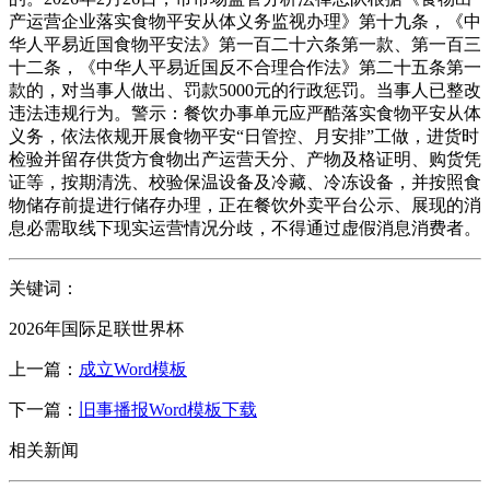
产运营企业落实食物平安从体义务监视办理》第十九条，《中
华人平易近国食物平安法》第一百二十六条第一款、第一百三
十二条，《中华人平易近国反不合理合作法》第二十五条第一
款的，对当事人做出、罚款5000元的行政惩罚。当事人已整改
违法违规行为。警示：餐饮办事单元应严酷落实食物平安从体
义务，依法依规开展食物平安“日管控、月安排”工做，进货时
检验并留存供货方食物出产运营天分、产物及格证明、购货凭
证等，按期清洗、校验保温设备及冷藏、冷冻设备，并按照食
物储存前提进行储存办理，正在餐饮外卖平台公示、展现的消
息必需取线下现实运营情况分歧，不得通过虚假消息消费者。
关键词：
2026年国际足联世界杯
上一篇：
成立Word模板
下一篇：
旧事播报Word模板下载
相关新闻