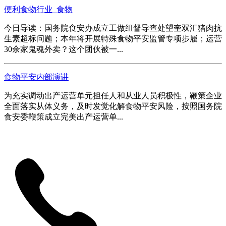
便利食物行业_食物
今日导读：国务院食安办成立工做组督导查处望奎双汇猪肉抗
生素超标问题；本年将开展特殊食物平安监管专项步履；运营
30余家鬼魂外卖？这个团伙被一...
食物平安内部演讲
为充实调动出产运营单元担任人和从业人员积极性，鞭策企业
全面落实从体义务，及时发觉化解食物平安风险，按照国务院
食安委鞭策成立完美出产运营单...