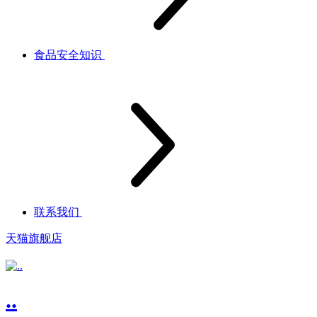
食品安全知识
联系我们
天猫旗舰店
..