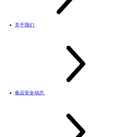
关于我们
食品安全动态