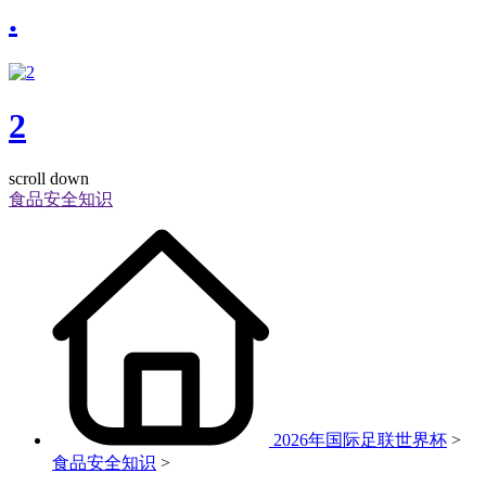
.
2
scroll down
食品安全知识
2026年国际足联世界杯
>
食品安全知识
>