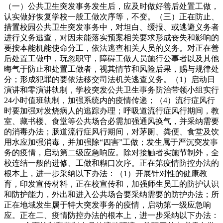
（一）公共卫生突发事务发生后，应及时做好善后处置工做，
认实做好恢复学校一般工做次序等，不变。（三）正在防止、
措置校园公共卫生突发事务中，对坦白、缓报、或逃避义务者
进行义务逃查，对因未能落实预案相关要求形成丧失和影响的
要按本能机能使命分工，依法逃查相关人员的义务。对正在善
后处置工做中，玩忽职守，障碍工做人员施行公事者以及其他
晦气于防止和处置工做者，视其情节和风险后果，赐与规律处
分；形成犯罪的要依法移交司法机关逃查义务。（1）启动日
演讲和零演讲轨制，学校突发公共卫生事务防治带领小组实行
24小时值班轨制，加强系统内的疫情传递；（4）流行症风行
时要加强对发烧病人的逃踪办理；呼吸道流行症风行期间，教
室、藏书楼、食堂等公共场合必需加强通风换气，并采纳需要
的消毒办法；肠道流行症风行期间，对茅厕、粪便、食堂及饮
用水应加强消毒，并加强除“四害”工做；发生属于严沉突发事
务的疫情，启动第二级应急响应。除对接触者实施节制外，全
校连结一般的进修、工做和糊口次序。正在第疫情防控办法的
根本上，进一步采纳以下办法：（1）开展针对性的健康教
育，印发宣传材料，正在校宣传和，加强师生员工的防护认识
和防护能力，外出和进入公共场合要采纳需要的防护办法；所
正在地域发生属于特大突发事务的疫情，启动第一级应急响
应。正在二、疫情防控办法的根本上，进一步采纳以下办法：