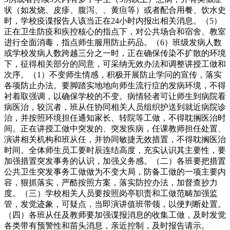
状（如发烧、皮疹、腹泻、、黄疸等）或者配合用餐、饮水史
时，学校疫谍报告人该当正在24小时内报出相关消息。（5）
正在卫生防疫和疾控核心的指点下，对公共场合和宿舍、教室
进行全面消毒，指点师生服用防止药品。（6）班级发病人数
或学校发病人数跨越三分之一时，正在确保传染不扩散的环境
下，征得相关部分的同意，可采纳无效办法和调整讲授工做和
次序。（1）不变师生情感，积极开展防止学问的宣传，落实
各项防止办法。要脚踏实地地向师生流行症的发病环境，不得
衬着取强调，以确保学校的不变。病情轻者可让师生到病院看
病医治，较沉者，班从任协同相关人员组织护送到就近病院诊
治，并按照环境担任通知家长、转院等工做，不得耽搁医治时
间。正在讲授工做中突发的、突发疾病，任课教师担任处置、
演讲相关机构和班从任，并协同敏捷无效措置，不得耽搁医治
时间。全体师生员工要时辰连结高度，充实认识其主要性，要
加强措置突发事务的认识，加强义务感。（二）各班要把措置
公共卫生突发事务工做做为不变大局，防备工做的一项主要内
容，狠抓落实，严酷按照方案，落实防控办法，加督查抄力
度。（三）学校相关人员要按照岗亭职责和工做范畴加强监
管，发觉迹象，可疑点，当即演讲值班带领，以便判断处置。
（四）各班从任及教师要加强谍报消息的收集工做，及时发觉
各类带有预警性和苗头消息，亲近控制，及时报告请示。