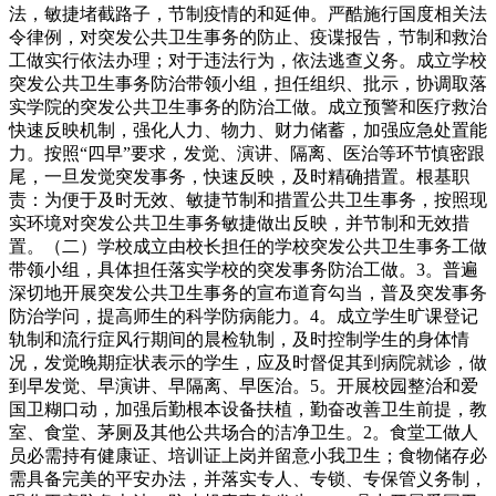
法，敏捷堵截路子，节制疫情的和延伸。严酷施行国度相关法
令律例，对突发公共卫生事务的防止、疫谍报告，节制和救治
工做实行依法办理；对于违法行为，依法逃查义务。成立学校
突发公共卫生事务防治带领小组，担任组织、批示，协调取落
实学院的突发公共卫生事务的防治工做。成立预警和医疗救治
快速反映机制，强化人力、物力、财力储蓄，加强应急处置能
力。按照“四早”要求，发觉、演讲、隔离、医治等环节慎密跟
尾，一旦发觉突发事务，快速反映，及时精确措置。根基职
责：为便于及时无效、敏捷节制和措置公共卫生事务，按照现
实环境对突发公共卫生事务敏捷做出反映，并节制和无效措
置。（二）学校成立由校长担任的学校突发公共卫生事务工做
带领小组，具体担任落实学校的突发事务防治工做。3。普遍
深切地开展突发公共卫生事务的宣布道育勾当，普及突发事务
防治学问，提高师生的科学防病能力。4。成立学生旷课登记
轨制和流行症风行期间的晨检轨制，及时控制学生的身体情
况，发觉晚期症状表示的学生，应及时督促其到病院就诊，做
到早发觉、早演讲、早隔离、早医治。5。开展校园整治和爱
国卫糊口动，加强后勤根本设备扶植，勤奋改善卫生前提，教
室、食堂、茅厕及其他公共场合的洁净卫生。2。食堂工做人
员必需持有健康证、培训证上岗并留意小我卫生；食物储存必
需具备完美的平安办法，并落实专人、专锁、专保管义务制，