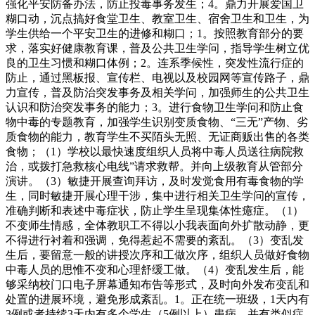
强化平安防备办法，防止投毒事务发生；4。鼎力开展爱国卫
糊口动，沉点搞好食堂卫生、教室卫生、宿舍卫生和卫生，为
学生供给一个平安卫生的进修和糊口；1。按照教育部分的要
求，落实好健康教育课，普及公共卫生学问，指导学生树立优
良的卫生习惯和糊口体例；2。连系季候性，突发性流行症的
防止，通过黑板报、宣传栏、电视以及校园网等宣传路子，鼎
力宣传，普及防治突发事务及相关学问，加强师生的公共卫生
认识和防治突发事务的能力；3。进行食物卫生学问和防止食
物中毒的专题教育，加强学生识别变质食物、“三无”产物、劣
质食物的能力，教育学生不买陌头无照、无证商贩出售的各类
食物；（1）学校以最快速度组织人员将中毒人员送往病院救
治，或拨打急救核心电线”请求救帮。并向上级教育从管部分
演讲。（3）敏捷开展查询拜访，及时发觉食用有毒食物的学
生，同时敏捷开展心理干涉，集中进行相关卫生学问的宣传，
准确判断和表述中毒症状，防止学生呈现集体性癔症。（1）
不变师生情感，全体教职工不得以小我表面向外扩散动静，更
不得进行衬着和强调，免得惹起不需要的紊乱。（3）变乱发
生后，要留意一般的讲授次序和工做次序，组织人员做好食物
中毒人员的思惟不变和心理舒缓工做。（4）变乱发生后，能
够采纳校门口电子屏幕通知布告等形式，及时向外发布变乱和
处置的进展环境，避免形成紊乱。1。正在统一班级，1天内有
3例或者持续3天内有多个学生（5例以上）患病，并有类似症