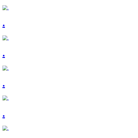
.
.
.
.