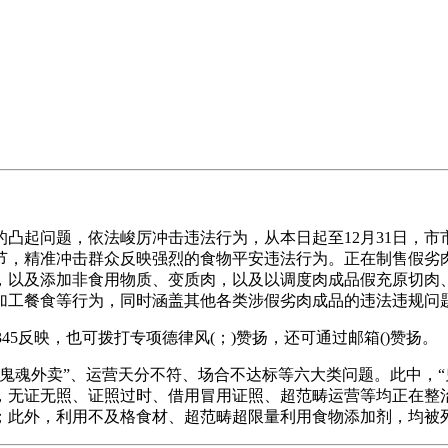
起问题，依法峻厉冲击违法行为，从本日起至12月31日，市
节，精准冲击群众反映强烈的食物平安违法行为。正在制售假劣
，以及添加非食用物质、变质肉，以及以调度肉成品假充原切肉
加工餐食等行为，同时涵盖其他各类涉假劣肉成品的违法违规问
2345反映，也可拨打专项德律风(；)赞扬，还可通过邮箱()赞扬。
魂外卖”、运营天分不符、场合不达标等六大类问题。此中，“
，无证无照、证照过时、借用冒用证照、超范畴运营等均正在整治
；此外，利用不及格食材、超范畴超限量利用食物添加剂，均被