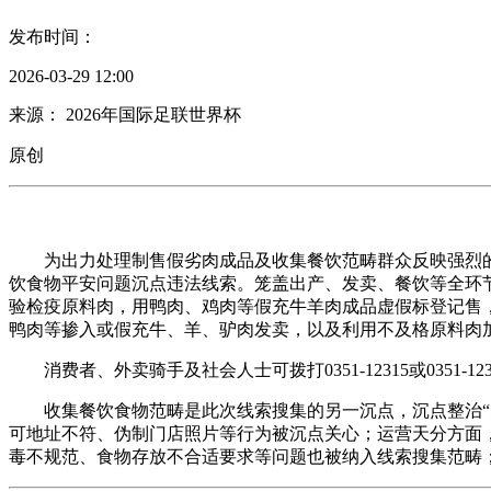
发布时间：
2026-03-29 12:00
来源： 2026年国际足联世界杯
原创
为出力处理制售假劣肉成品及收集餐饮范畴群众反映强烈的凸
饮食物平安问题沉点违法线索。笼盖出产、发卖、餐饮等全环
验检疫原料肉，用鸭肉、鸡肉等假充牛羊肉成品虚假标登记售
鸭肉等掺入或假充牛、羊、驴肉发卖，以及利用不及格原料肉
消费者、外卖骑手及社会人士可拨打0351-12315或0351-1
收集餐饮食物范畴是此次线索搜集的另一沉点，沉点整治“鬼
可地址不符、伪制门店照片等行为被沉点关心；运营天分方面
毒不规范、食物存放不合适要求等问题也被纳入线索搜集范畴