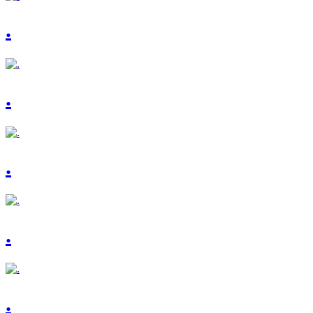
.
.
.
.
.