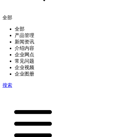
全部
全部
产品管理
新闻资讯
介绍内容
企业网点
常见问题
企业视频
企业图册
搜索