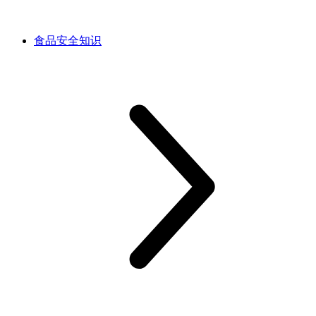
食品安全知识