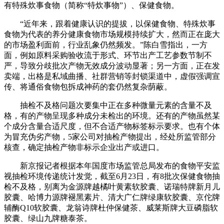
有特殊炊事食物（简称“特炊事物”）、保健食物。
“近年来，跟着健康认识的提拔，以保健食物、特殊炊事
食物为代表的养分健康食物市场规模持续扩大，然而正在庞大
的市场盈利面前，行业乱象仍然频发。”陈白雪指出，一方
面，例如原料采购验收流于形式、环节出产工艺参数节制不
严，导致分歧批次产物无效成分波动显著；另一方面，正在发
卖端，出格是私域曲播、社群营销等封锁渠道中，虚假强调宣
传、将通俗食物包拆成神药的套仍然复杂荫蔽。
抽检不及格问题次要集中正在多种微量元素的含量不及
格，有的产物呈现多种成分未检出的环境。还有的产物虽然某
个成分含量合适尺度，但不合适产物标签标示要求。也有个体
为冒充伪劣产物，5家公司对抽检产物提出，经处所监管部分
核查，确定抽检产物非标示企业出产或进口。
新京报记者根据本年国度市场监管总局发布的食物平安监
视抽检环境传递统计发觉，截至6月23日，有8批次保健食物抽
检不及格，别离为金源牌越橘叶黄素软胶囊、诺瑞特牌新月儿
胶囊、哈博力源牌褪黑素片、清大广仁牌绿康软胶囊、京佗牌
辅酶Q10软胶囊、龙翁诗牌杜仲保健茶、威莱斯牌大豆磷脂软
胶囊、绿山九牌糖泰茶。