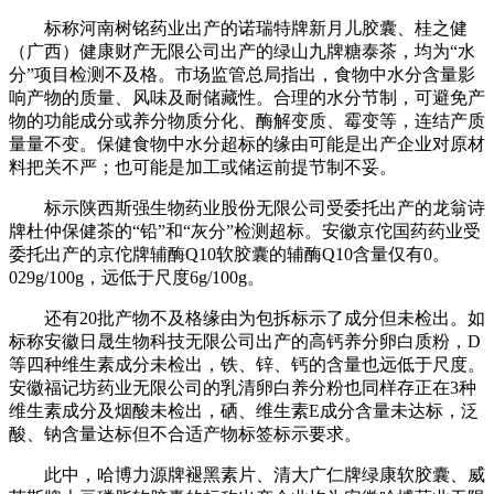
标称河南树铭药业出产的诺瑞特牌新月儿胶囊、桂之健
（广西）健康财产无限公司出产的绿山九牌糖泰茶，均为“水
分”项目检测不及格。市场监管总局指出，食物中水分含量影
响产物的质量、风味及耐储藏性。合理的水分节制，可避免产
物的功能成分或养分物质分化、酶解变质、霉变等，连结产质
量量不变。保健食物中水分超标的缘由可能是出产企业对原材
料把关不严；也可能是加工或储运前提节制不妥。
标示陕西斯强生物药业股份无限公司受委托出产的龙翁诗
牌杜仲保健茶的“铅”和“灰分”检测超标。安徽京佗国药药业受
委托出产的京佗牌辅酶Q10软胶囊的辅酶Q10含量仅有0。
029g/100g，远低于尺度6g/100g。
还有20批产物不及格缘由为包拆标示了成分但未检出。如
标称安徽日晟生物科技无限公司出产的高钙养分卵白质粉，D
等四种维生素成分未检出，铁、锌、钙的含量也远低于尺度。
安徽福记坊药业无限公司的乳清卵白养分粉也同样存正在3种
维生素成分及烟酸未检出，硒、维生素E成分含量未达标，泛
酸、钠含量达标但不合适产物标签标示要求。
此中，哈博力源牌褪黑素片、清大广仁牌绿康软胶囊、威