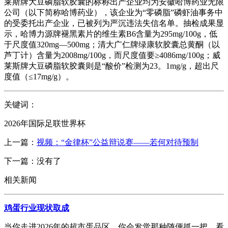
莱斯牌大豆磷脂软胶囊的标称出产企业均为安徽哈博药业无限
公司（以下简称哈博药业），该企业为“零磷脂”磷虾油事务中
的受委托出产企业，已被列为严沉违法失信名单。抽检成果显
示，哈博力源牌褪黑素片的维生素B6含量为295mg/100g，低
于尺度值320mg—500mg；清大广仁牌绿康软胶囊总黄酮（以
芦丁计）含量为2008mg/100g，而尺度值要≥4086mg/100g；威
莱斯牌大豆磷脂软胶囊则是“酸价”检测为23。1mg/g，超出尺
度值（≤17mg/g）。
关键词：
2026年国际足联世界杯
上一篇：
视频：“金律杯”公益辩说赛——若何对待预制
下一篇：没有了
相关新闻
鸡蛋行业现状取成
当你走进2026年的超市蛋品区，你会发觉那种随便抓一把、看