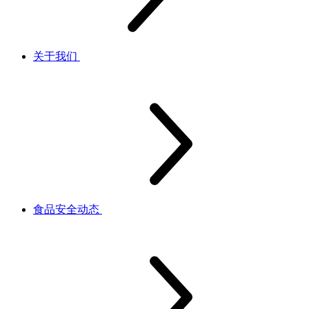
关于我们
食品安全动态