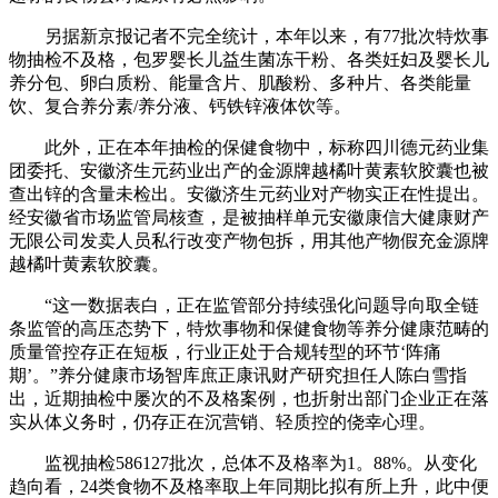
另据新京报记者不完全统计，本年以来，有77批次特炊事
物抽检不及格，包罗婴长儿益生菌冻干粉、各类妊妇及婴长儿
养分包、卵白质粉、能量含片、肌酸粉、多种片、各类能量
饮、复合养分素/养分液、钙铁锌液体饮等。
此外，正在本年抽检的保健食物中，标称四川德元药业集
团委托、安徽济生元药业出产的金源牌越橘叶黄素软胶囊也被
查出锌的含量未检出。安徽济生元药业对产物实正在性提出。
经安徽省市场监管局核查，是被抽样单元安徽康信大健康财产
无限公司发卖人员私行改变产物包拆，用其他产物假充金源牌
越橘叶黄素软胶囊。
“这一数据表白，正在监管部分持续强化问题导向取全链
条监管的高压态势下，特炊事物和保健食物等养分健康范畴的
质量管控存正在短板，行业正处于合规转型的环节‘阵痛
期’。”养分健康市场智库庶正康讯财产研究担任人陈白雪指
出，近期抽检中屡次的不及格案例，也折射出部门企业正在落
实从体义务时，仍存正在沉营销、轻质控的侥幸心理。
监视抽检586127批次，总体不及格率为1。88%。从变化
趋向看，24类食物不及格率取上年同期比拟有所上升，此中便