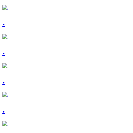
.
.
.
.