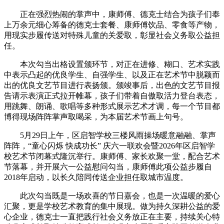
正在强烈热闹的掌声中，康师傅、德克士结合为孩子们奉
上万余元细心筹备的德克士套餐、康师傅饮品、零食等产物，
用现实步履传送对特殊儿童的关爱取，彰显社会义务取公益担
任。
本次勾当出格设置颁环节，对正在进修、糊口、艺术实践
中表示凸起的优良学生、自强学生、以及正在艺术节中脱颖而
出的优良文艺节目进行表扬颁。颁竣事后，出色的文艺节目报
告请示表演正式拉开帷幕，孩子们带着自傲取活力登台表态，
用跳舞、朗诵、歌唱等多种形式展示艺术才调，每一个节目都
博得现场阵阵掌声取喝采，为本届艺术节画上句号。
5月29日上午，区启智学校三楼风雨操场暖意融融、掌声
阵阵，“童心闪烁 快成功长” 庆六一联欢会暨2026年区启智学
校艺术节闭幕式隆沉举行。康师傅、家长欢聚一堂，配合艺术
节落幕，并开展六一公益慰问勾当，康师傅此项公益步履自
2018年启动，以长久陪同传送企业担任取城市温度。
此次勾当既是一场欢喜的节日嘉会，也是一次温暖的爱心
汇聚，更是学校艺术教育的集中展现。做为持久深耕公益的爱
心企业，德克士一直把践行社会义务放正在主要，持续关心特