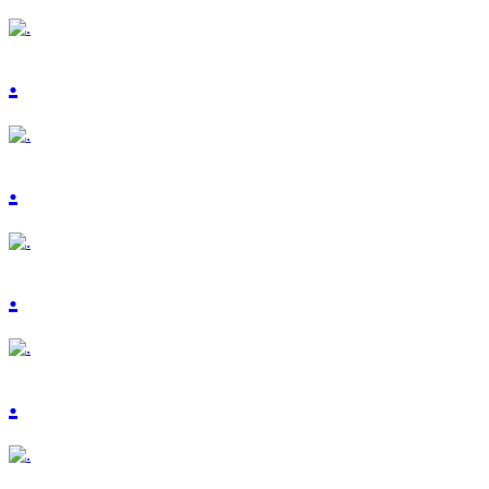
.
.
.
.