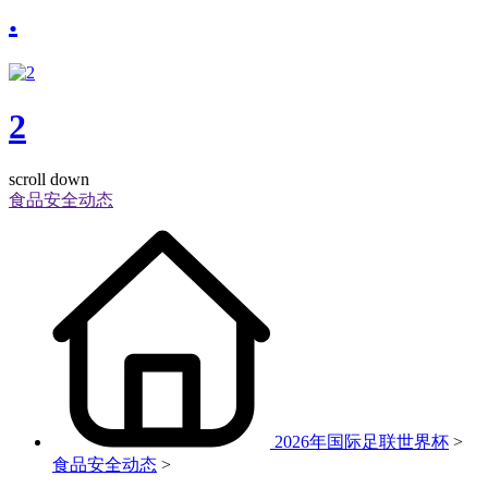
.
2
scroll down
食品安全动态
2026年国际足联世界杯
>
食品安全动态
>