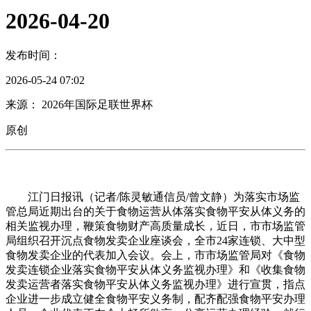
2026-04-20
发布时间：
2026-05-24 07:02
来源： 2026年国际足联世界杯
原创
江门日报讯（记者/陈灵敏通信员/曾文静）为落实市场监
管总局近期出台的关于食物运营从体落实食物平安从体义务的
相关监视办理，鞭策食物财产高质量成长，近日，市市场监管
局组织召开沉点食物发卖企业座谈会，全市24家连锁、大中型
食物发卖企业的代表加入会议。会上，市市场监管局对《食物
发卖连锁企业落实食物平安从体义务监视办理》和《收集食物
发卖运营者落实食物平安从体义务监视办理》进行宣贯，指点
企业进一步成立健全食物平安义务制，配齐配强食物平安办理