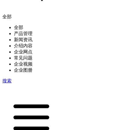
全部
全部
产品管理
新闻资讯
介绍内容
企业网点
常见问题
企业视频
企业图册
搜索