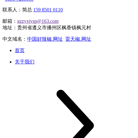
联系人：简总
159 8501 0110
邮箱：
gzzyxjysp@163.com
地址：贵州省遵义市播州区枫香镇枫元村
中文域名：
中国好辣椒.网址
雷天椒.网址
首页
关于我们