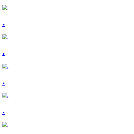
.
.
.
.