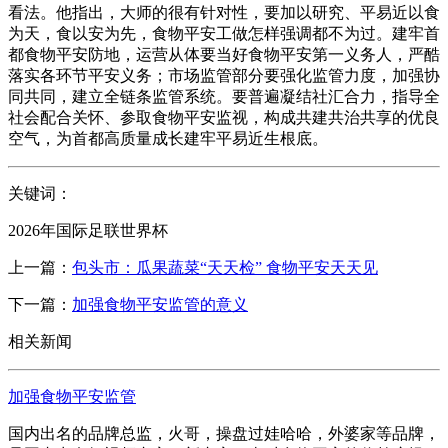
看法。他指出，大师的很有针对性，要加以研究、平易近以食
为天，食以安为先，食物平安工做怎样强调都不为过。建牢首
都食物平安防地，运营从体要当好食物平安第一义务人，严酷
落实各环节平安义务；市场监管部分要强化监管力度，加强协
同共同，建立全链条监管系统。要普遍凝结社汇合力，指导全
社会配合关怀、参取食物平安监视，构成共建共治共享的优良
空气，为首都高质量成长建牢平易近生根底。
关键词：
2026年国际足联世界杯
上一篇：
包头市：瓜果蔬菜“天天检” 食物平安天天见
下一篇：
加强食物平安监管的意义
相关新闻
加强食物平安监管
国内出名的品牌总监，火哥，操盘过娃哈哈，外婆家等品牌，