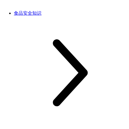
食品安全知识