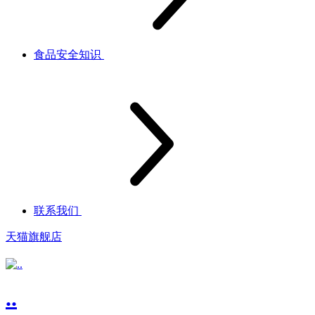
食品安全知识
联系我们
天猫旗舰店
..