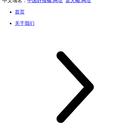
中文域名：
中国好辣椒.网址
雷天椒.网址
首页
关于我们