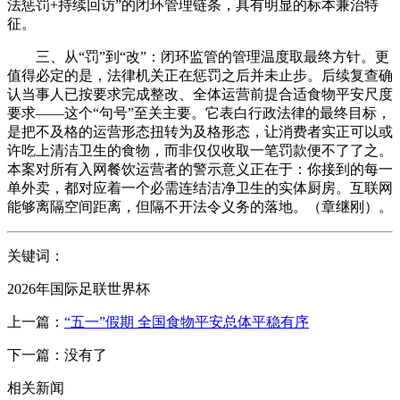
法惩罚+持续回访”的闭环管理链条，具有明显的标本兼治特
征。
三、从“罚”到“改”：闭环监管的管理温度取最终方针。更
值得必定的是，法律机关正在惩罚之后并未止步。后续复查确
认当事人已按要求完成整改、全体运营前提合适食物平安尺度
要求——这个“句号”至关主要。它表白行政法律的最终目标，
是把不及格的运营形态扭转为及格形态，让消费者实正可以或
许吃上清洁卫生的食物，而非仅仅收取一笔罚款便不了了之。
本案对所有入网餐饮运营者的警示意义正在于：你接到的每一
单外卖，都对应着一个必需连结洁净卫生的实体厨房。互联网
能够离隔空间距离，但隔不开法令义务的落地。（章继刚）。
关键词：
2026年国际足联世界杯
上一篇：
“五一”假期 全国食物平安总体平稳有序
下一篇：没有了
相关新闻