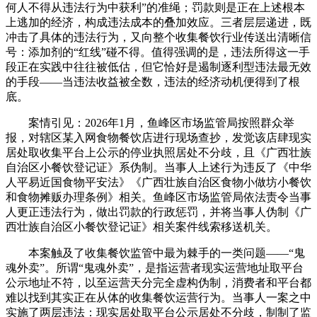
何人不得从违法行为中获利”的准绳；罚款则是正在上述根本
上逃加的经济，构成违法成本的叠加效应。三者层层递进，既
冲击了具体的违法行为，又向整个收集餐饮行业传送出清晰信
号：添加剂的“红线”碰不得。值得强调的是，违法所得这一手
段正在实践中往往被低估，但它恰好是遏制逐利型违法最无效
的手段——当违法收益被全数，违法的经济动机便得到了根
底。
案情引见：2026年1月，鱼峰区市场监管局按照群众举
报，对辖区某入网食物餐饮店进行现场查抄，发觉该店肆现实
居处取收集平台上公示的停业执照居处不分歧，且《广西壮族
自治区小餐饮登记证》系伪制。当事人上述行为违反了《中华
人平易近国食物平安法》《广西壮族自治区食物小做坊小餐饮
和食物摊贩办理条例》相关。鱼峰区市场监管局依法责令当事
人更正违法行为，做出罚款的行政惩罚，并将当事人伪制《广
西壮族自治区小餐饮登记证》相关案件线索移送机关。
本案触及了收集餐饮监管中最为棘手的一类问题——“鬼
魂外卖”。所谓“鬼魂外卖”，是指运营者现实运营地址取平台
公示地址不符，以至运营天分完全虚构伪制，消费者和平台都
难以找到其实正在从体的收集餐饮运营行为。当事人一案之中
实施了两层违法：现实居处取平台公示居处不分歧，制制了监