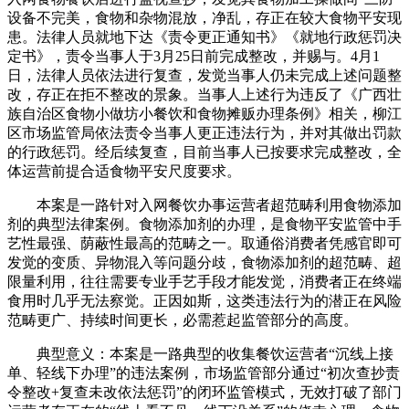
设备不完美，食物和杂物混放，净乱，存正在较大食物平安现
患。法律人员就地下达《责令更正通知书》《就地行政惩罚决
定书》，责令当事人于3月25日前完成整改，并赐与。4月1
日，法律人员依法进行复查，发觉当事人仍未完成上述问题整
改，存正在拒不整改的景象。当事人上述行为违反了《广西壮
族自治区食物小做坊小餐饮和食物摊贩办理条例》相关，柳江
区市场监管局依法责令当事人更正违法行为，并对其做出罚款
的行政惩罚。经后续复查，目前当事人已按要求完成整改，全
体运营前提合适食物平安尺度要求。
本案是一路针对入网餐饮办事运营者超范畴利用食物添加
剂的典型法律案例。食物添加剂的办理，是食物平安监管中手
艺性最强、荫蔽性最高的范畴之一。取通俗消费者凭感官即可
发觉的变质、异物混入等问题分歧，食物添加剂的超范畴、超
限量利用，往往需要专业手艺手段才能发觉，消费者正在终端
食用时几乎无法察觉。正因如斯，这类违法行为的潜正在风险
范畴更广、持续时间更长，必需惹起监管部分的高度。
典型意义：本案是一路典型的收集餐饮运营者“沉线上接
单、轻线下办理”的违法案例，市场监管部分通过“初次查抄责
令整改+复查未改依法惩罚”的闭环监管模式，无效打破了部门