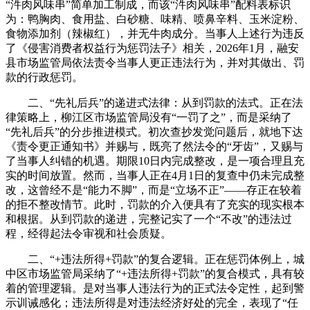
“汼肉风味串”简单加工制成，而该“汼肉风味串”配料表标识
为：鸭胸肉、食用盐、白砂糖、味精、喷鼻辛料、玉米淀粉、
食物添加剂（辣椒红），并无牛肉成分。当事人上述行为违反
了《侵害消费者权益行为惩罚法子》相关，2026年1月，融安
县市场监管局依法责令当事人更正违法行为，并对其做出、罚
款的行政惩罚。
二、“先礼后兵”的递进式法律：从到罚款的法式。正在法
律策略上，柳江区市场监管局没有“一罚了之”，而是采纳了
“先礼后兵”的分步推进模式。初次查抄发觉问题后，就地下达
《责令更正通知书》并赐与，既亮了然法令的“牙齿”，又赐与
了当事人纠错的机遇。期限10日内完成整改，是一项合理且充
实的时间放置。然而，当事人正在4月1日的复查中仍未完成整
改，这曾经不是“能力不脚”，而是“立场不正”——存正在较着
的拒不整改情节。此时，罚款的介入便具有了充实的现实根本
和根据。从到罚款的递进，完整记实了一个“不改”的违法过
程，经得起法令审视和社会质疑。
二、“+违法所得+罚款”的复合逻辑。正在惩罚体例上，城
中区市场监管局采纳了“+违法所得+罚款”的复合模式，具有较
着的管理逻辑。是对当事人违法行为的正式法令定性，起到警
示训诫感化；违法所得是对违法经济好处的完全，表现了“任