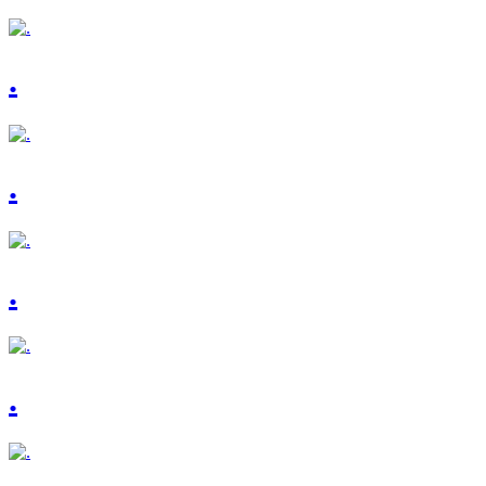
.
.
.
.