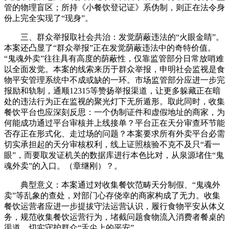
管的物理盲区；所持《小餐饮登记证》系伪制，则正在法令身
份上完全实现了“现身”。
三、群众举报取社会共治：发觉荫蔽违法的“火眼金睛”。
本案还凸显了“群众举报”正在发觉荫蔽违法中的奇特价值。
“鬼魂外卖”往往具有高度的荫蔽性，仅靠监管部分日常放哨难
以全面发觉。本案的线索来历于群众举报，申明社会监视是食
物平安管理系统中不成或缺的一环。市场监管部分应进一步完
报励和轨制，通顺12315等赞扬举报渠道，让更多躲藏正在暗
处的违法行为正在监视的聚光灯下无所遁形。取此同时，收集
餐饮平台也应深刻反思：一个伪制证件和虚假地址的商家，为
何能成功通过平台审核并上线接单？平台正在天分审查环节能
否存正在形式化、走过场的问题？本案要求所有外卖平台必需
切实承担起的天分审核权利，线上证照核验不克不及只“看一
眼”，而要取发证机关的数据库进行本色比对，从泉源堵住“鬼
魂外卖”的入口。（章继刚）？。
典型意义：本案通过对收集餐饮范畴天分制假、“鬼魂外
卖”等乱象的查处，对部门心存侥幸的商家构成了无力。收集
餐饮运营者应进一步提拔守法运营认识，履行食物平安从体义
务，规范收集餐饮运营行为，堵截问题食物流入消费者餐桌的
渠道，切实守护群众“舌尖上的平安”。