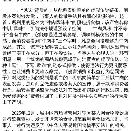
一、“风味”背后的：从配料表到菜单的虚假传导链条。阐
发本案能够发觉，当事人的操做手法具有细心设想的性。起
首，所利用的是名为“汼肉风味串”的预包拆食物，该产物名称
中以“风味”二字为法令规避预设了空间——“牛肉风味”并不等
于“含有牛肉”，它能够是通过喷鼻精、调味料模仿出的牛肉口
感，而消费者看到“牛肉串”三个字时，凡是会间接理解为牛肉
成品。其次，该产物配料表白白标注为鸭胸肉，申明从出产端
曾经了实正在成分，但正在餐饮端，当事人居心现去这一环节
消息，用一个恍惚的商品名称完成了向消费者的虚假传送。这
种上逛“”、下逛“欺诈”的链条式操做，使得违法行为更具荫蔽
性，也让消费者更难以察觉。《侵害消费者权益行为惩罚法
子》对此类行为的规制是明白的：将鸭肉简单加工后以牛肉的
表面发卖，是对商品做虚假或者惹人的宣传，属于欺诈消费者
行为。融安县市场监管局依法对其做出和罚款的行政惩罚，既
为受侵害的消费者讨回了，也对同类“挂牛头卖鸭肉”的行为发
出了严明。
2025年12月，城中区市场监管局对辖区某入网食物餐饮店
进行监视查抄，发觉其运营的食物超范畴利用食物添加剂。当
事人上述行为违反了《中华人平易近国食物平安法》的相关。