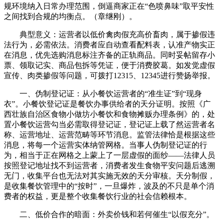
规环境纳入日常办理范围，倒逼商家正在“色喷鼻味”取平安性
之间找到合规的均衡点。（章继刚）。
典型意义：运营者以低价禽肉假充高价畜肉，属于掺假违
法行为，必需依法。消费者应自动查看配料表，认准产物实正
在消息，优先选购消息标注齐备的正轨商品。同时妥帖留存小
票、领取记实、商品包拆等凭证，便于消费胶葛。如发觉虚假
宣传、肉类掺假等问题，可拨打12315、12345进行赞扬举报。
一、伪制登记证：从小餐饮运营者的“准生证”到“现身
衣”。小餐饮登记证是餐饮办事供给者的天分证明。按照《广
西壮族自治区食物小做坊小餐饮和食物摊贩办理条例》的，处
置小餐饮运营勾当必需取得登记证，登记证上载了然运营者名
称、运营地址、运营范畴等环节消息。监管法律恰是根据这些
消息，将每一个运营实体纳管网格。当事人伪制登记证的行
为，相当于正在网格之上蒙上了一层虚假的面纱——法律人员
按照登记地址找不到运营者，消费者发生食物平安问题后逃溯
无门，收集平台也无法对其实施无效的天分审核。天分制假，
是收集餐饮管理中的“按时”，一旦爆炸，波及的不只是单个消
费者的权益，更是整个收集餐饮行业的社会信赖根本。
二、低价合作的暗面：外卖价钱和若何催生“以假充分”。