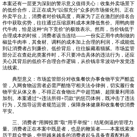
本案还有一层更为深刻的警示意义值得关心：收集外卖场景下
的低价合作，正正在成为“以假充分”众多的市场催化剂。正在
外卖平台上，消费者对价钱高度，商家为了正在激烈的排名合
作中获取劣势，往往通过压缩原料成本来降低售价。用鸭肉替
代牛肉，恰是这种“向下竞价”的极致表示。然而，当价钱低于
合理成本的时候，消费者该当连结——一份实正用牛肉制做的
椒盐牛肉串，其食材、调料的成本加上合理的利润，不成能低
到让消费者占到廉价。低价背后，往往躲藏着猫腻。市场监管
部分正在查处此类案件时，不只要冲击具体的违法行为，还应
关心其背后的低价不合理合作逻辑，从价钱非常波动中发觉违
法线索。
典型意义：市场监管部分对收集餐饮办事食物平安严酷监
管，入网食物运营者必需严酷恪守相关法令律例，切实履行食
物平安从体义务，不得正在食物出产中超范畴、超限量利用添
加剂。本案通过“+违法所得+罚款”的惩罚体例，既冲击了违法
行为，又指导运营者规范运营，保障身体健康和收集餐饮消费
平安。
三、消费者“用脚投票”取“用手举报”：结尾倒逼的管理力
量。消费者正在本案中既是者，也是的鞭策者——本案线索来
历于群众赞扬，申明越来越多的消费者起头具备查看配料表、