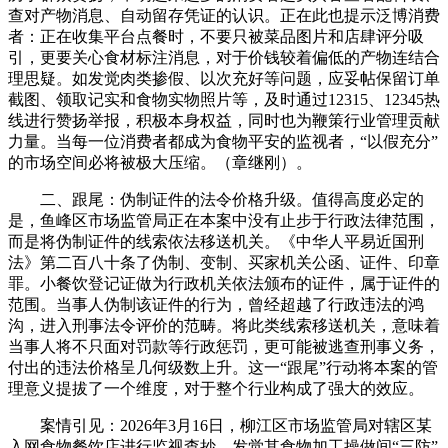
查对产物消息、自动留存凭证的认识。正在此也提示泛博消费
者：正在收集平台点餐时，不要只被菜品图片和店肆评分吸
引，更要关心食材标注消息，对于价钱较着偏低的产物连结合
理思疑。如发觉肉类掺假、以次充好等问题，应妥帖保留订单
截图、领取记实和食物实物照片等，及时通过12315、12345热
线进行赞扬举报，积极本身权益，同时也为鞭策行业管理贡献
力量。当每一位消费者都成为食物平安的监视者，“以假充分”
的市场空间必将被极大压缩。（章继刚）。
二、跟尾：伪制证件的法令价格升级。值得高度必定的
是，鱼峰区市场监管局正在本案中没有止步于行政法律范围，
而是将伪制证件的线索依法移送机关。《中华人平易近国刑
法》第二百八十条了伪制、变制、买家机关公函、证件、印章
罪。小餐饮登记证做为行政机关依法颁布的证件，属于证件的
范围。当事人伪制该证件的行为，曾经超越了行政违法的鸿
沟，进入刑事法令评价的范畴。将此类线索移送机关，意味着
当事人将不只面对罚款等行政惩罚，更可能被逃查刑事义务，
付出的违法价格呈几何级数上升。这一“跟尾”行动将本案的管
理意义提拔了一个维度，对于整个行业构成了强大的效应。
案情引见：2026年3月16日，柳江区市场监管局对辖区某
入网食物餐饮店进行监视查抄，发觉其食物加工操做间“三防”