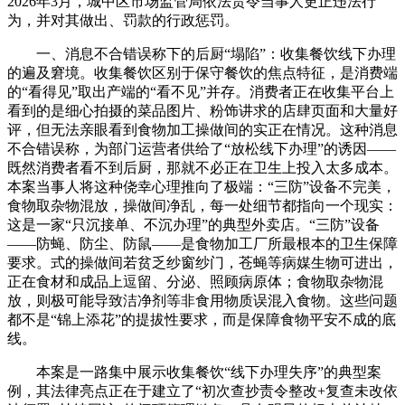
2026年3月，城中区市场监管局依法责令当事人更正违法行
为，并对其做出、罚款的行政惩罚。
一、消息不合错误称下的后厨“塌陷”：收集餐饮线下办理
的遍及窘境。收集餐饮区别于保守餐饮的焦点特征，是消费端
的“看得见”取出产端的“看不见”并存。消费者正在收集平台上
看到的是细心拍摄的菜品图片、粉饰讲求的店肆页面和大量好
评，但无法亲眼看到食物加工操做间的实正在情况。这种消息
不合错误称，为部门运营者供给了“放松线下办理”的诱因——
既然消费者看不到后厨，那就不必正在卫生上投入太多成本。
本案当事人将这种侥幸心理推向了极端：“三防”设备不完美，
食物取杂物混放，操做间净乱，每一处细节都指向一个现实：
这是一家“只沉接单、不沉办理”的典型外卖店。“三防”设备
——防蝇、防尘、防鼠——是食物加工厂所最根本的卫生保障
要求。式的操做间若贫乏纱窗纱门，苍蝇等病媒生物可进出，
正在食材和成品上逗留、分泌、照顾病原体；食物取杂物混
放，则极可能导致洁净剂等非食用物质误混入食物。这些问题
都不是“锦上添花”的提拔性要求，而是保障食物平安不成的底
线。
本案是一路集中展示收集餐饮“线下办理失序”的典型案
例，其法律亮点正在于建立了“初次查抄责令整改+复查未改依