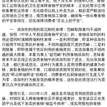
运营者存正在的“线上看不见、线下没关系”的侥幸心理。食物
加工运营场合的卫生是保障食物平安的根本，正在此警示泛博
收集餐饮运营者：无论能否以线上外卖为从，都必需严酷连结
运营场合卫生整洁，规范食物加工操做，确保每一份出餐食物
的平安靠得住，切实保障消费者“舌尖上的平安”。
一、添加剂利用的双沉刚性束缚：范畴取限量均不成跨
越。按照《中华人平易近国食物平安法》的，食物添加剂的利
用必需同时满脚两项刚性束缚：一是利用范畴，即某种添加剂
只能用于特定类此外食物，不得跨越国度尺度的范畴；二是利
用限量，即即便属于答应利用的食物类别，其添加量也不得跨
越的最大限量。本案当事人“超范畴”利用食物添加剂，意味着
将本不应呈现正在该类食物中的添加剂加了进去，无论添加量
几多，都已形成违法。这种行为素质上是用消费者的健康为价
格，换取食物的外不雅、口感或保质期等贸易好处。收集餐饮
因其“即点即做即送”的模式，消费者对后厨操做的可见度几乎
为零，添加剂行为被发觉的概率更低，这恰是此类违法行为需
要沉点冲击的缘由所正在。
案情引见：2025年11月，融安县市场监管局按照群众赞
扬，对辖区某入网食物餐饮店开展监视查抄，发觉该店正在美
团平台及线下发卖的食物“椒盐牛肉串”，现实用预包拆食物