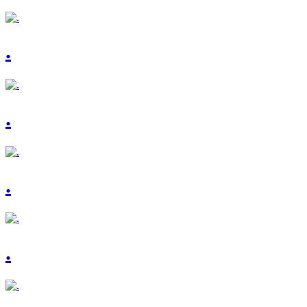
.
.
.
.