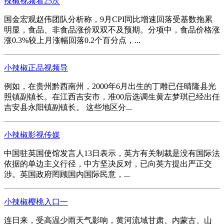
辣椒视频看25次
国金宏观赵伟团队分析称，9月CPI同比增速回落受基数拖累
明显，食品、非食品涨价双双不及预期。分项中，食品价格涨
涨0.3%较上月涨幅回落0.2个百分点，...
小辣椒正品视频导
例如，在贵州黔西南州，2000年6月出生的丁雕已任晴隆县光
照镇副镇长。在江西吉安市，准00后选调生黄左梦琪已经出任
吉安县永阳镇副镇长。 这些地区分...
小辣椒影视传媒
中国驻英国使馆发言人13日表示，英方有关制裁是没有国际法
依据的单边主义行径，中方坚决反对，已向英方提出严正交
涉。英国政府罔顾国内国际民意，...
小辣椒樱桃入口一
连日来，受高温少雨天气影响，黄河流域甘肃、内蒙古、山