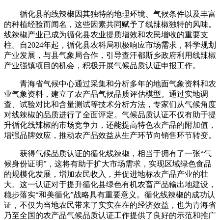
循化县的线辣椒因其独特的地理环境、气候条件以及丰富
的种植经验而闻名，这些因素共同赋予了线辣椒独特的风味。
线辣椒产业已成为循化县农业提质增效和农民增收的重要支
柱。自2024年起，循化县农科局积极响应市场需求，科学规划
产业发展，与县气象局合作，引导查汗都斯乡政府利用线辣椒
产业强镇项目的机会，积极开展气候品质认证申报工作。
青海省气候中心通过采集和分析多年的地面气象资料和农
业气象资料，建立了农产品气候品质评估模型。通过实地调
查、试验对比和含量测试等技术分析方法，专家们从气候角度
对线辣椒的品质进行了全面评定。气候品质认证不仅有助于提
升循化线辣椒的市场竞争力，还能提高特色农产品的附加值，
增强品牌效应，推动农产品效益从生产环节向销售环节转变。
获得气候品质认证的循化线辣椒，相当于拥有了一张“气
候身份证明”，这将有助于扩大市场需求，实现区域绿色食品
的规模化发展，增加农民收入，并促进地标农产品产业的壮
大。这一认证对于提升循化县绿色有机农畜产品输出地建设，
稳步落实“和美循化”战略具有重要意义。循化线辣椒的成功认
证，不仅为当地农民带来了实实在在的经济效益，也为青海省
乃至全国的农产品气候品质认证工作提供了良好的示范和推广