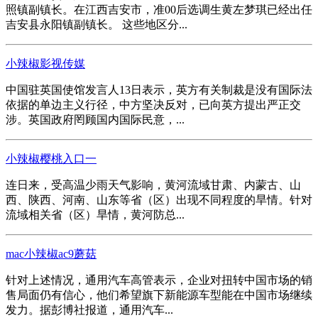
照镇副镇长。在江西吉安市，准00后选调生黄左梦琪已经出任
吉安县永阳镇副镇长。 这些地区分...
小辣椒影视传媒
中国驻英国使馆发言人13日表示，英方有关制裁是没有国际法
依据的单边主义行径，中方坚决反对，已向英方提出严正交
涉。英国政府罔顾国内国际民意，...
小辣椒樱桃入口一
连日来，受高温少雨天气影响，黄河流域甘肃、内蒙古、山
西、陕西、河南、山东等省（区）出现不同程度的旱情。针对
流域相关省（区）旱情，黄河防总...
mac小辣椒ac9蘑菇
针对上述情况，通用汽车高管表示，企业对扭转中国市场的销
售局面仍有信心，他们希望旗下新能源车型能在中国市场继续
发力。据彭博社报道，通用汽车...