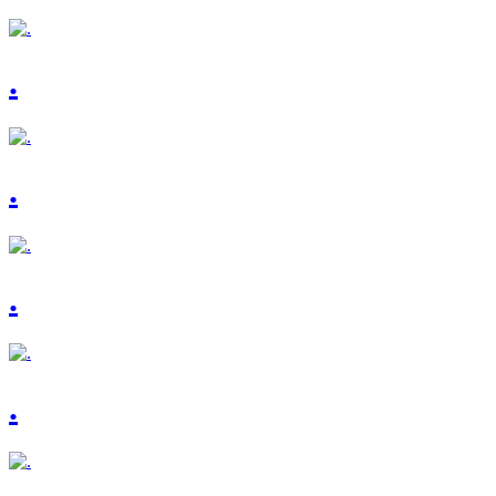
.
.
.
.