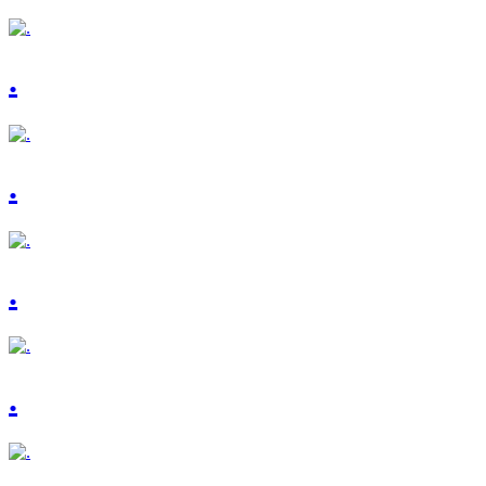
.
.
.
.