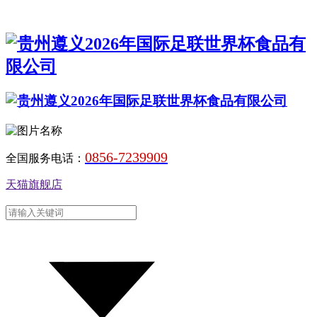
0856-7239909
全国服务电话：
天猫旗舰店