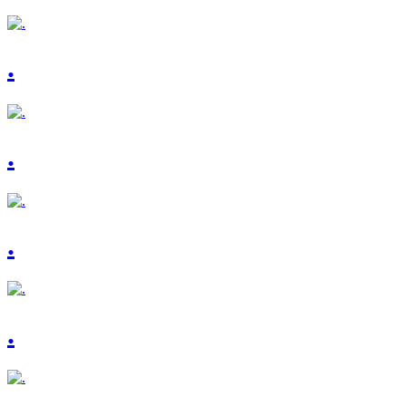
.
.
.
.