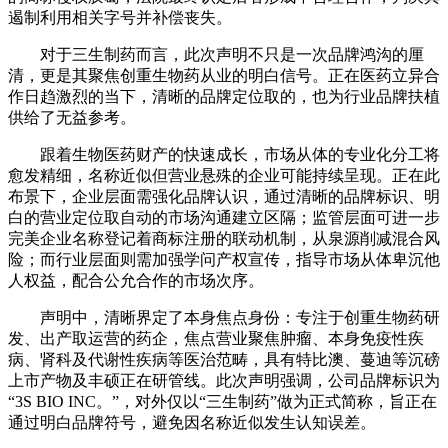
遏制利用相关字号并补偿丧失。
对于三生制药而言，此次声明不只是一次品牌鸿沟的厘
清，更是其聚焦创重生物药从业的明白信号。正在医药立异合
作日趋激烈的当下，清晰的品牌定位取的，也为行业品牌扶植
供给了无益参考。
跟着生物医药财产的快速成长，市场从体的专业化分工将
愈发精细，名称近似但营业悬殊的企业可能持续呈现。正在此
布景下，企业层面需强化品牌认识，通过清晰的品牌标识、明
白的营业定位取自动的市场沟通建立区隔；监管层面可进一步
完美企业名称登记着商标注册的联动机制，从泉源削减混合风
险；而行业层面则需加强学问产权宣传，指导市场从体卑沉他
人权益，配合公允合作的市场次序。
声明中，清晰界定了本身焦点身份：专注于创重生物药研
发、出产取运营的药企，焦点营业聚焦肿瘤、本身免疫性疾
病、肾科及代谢性疾病等医治范畴，具有特比澳、蔓迪等沉磅
上市产物及丰硕正在研管线。此次声明强调，公司品牌标识为
“3S BIO INC。”，对外仅以“三生制药”做为正式简称，旨正在
通过明白品牌符号，避免因名称近似发生认知误差。