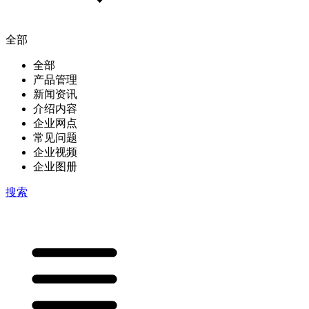
全部
全部
产品管理
新闻资讯
介绍内容
企业网点
常见问题
企业视频
企业图册
搜索