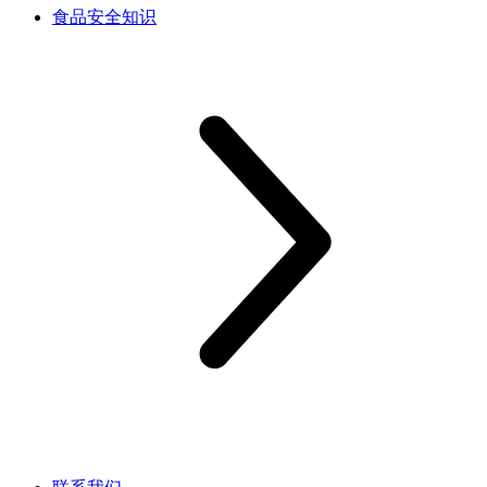
食品安全知识