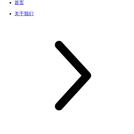
首页
关于我们