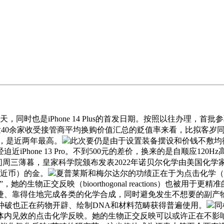
是iPhone 14 Plus的首发日期。按照以往办理，首批参取iP
l阐发40余家收受接管商平均换购价值汇总的贬值率来看，比拟客岁同时段，
6%，是近两年最高。
此次要仍是由于设置装备摆设和价钱不敷均衡，iPh
iPhone 13 Pro。不到500元的差价，换来的是自顺应12
时间周三薄暮，皇家科学院颁布发表2022年诺贝尔化学由美国化
易近币）的金。
夏普莱斯和梅尔达尔的功绩正在于为点击化学（cli
生物正交反映（bioorthogonal reactions）也被
、靠得住地完成各类的化学合成，同时避免发生不想要的副产物。
科学冲破也正在药物开辟、绘制DNA和材料范畴获得普遍使用。
同
体内见效的点击化学反映。她的生物正交反映可以或许正在不影