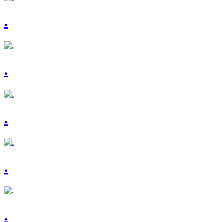
.
.
.
.
.