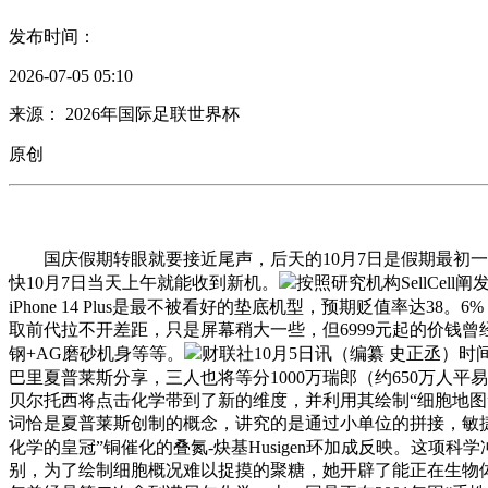
发布时间：
2026-07-05 05:10
来源： 2026年国际足联世界杯
原创
国庆假期转眼就要接近尾声，后天的10月7日是假期最初一天，同时也
快10月7日当天上午就能收到新机。
按照研究机构SellCel
iPhone 14 Plus是最不被看好的垫底机型，预期贬值率达38。
取前代拉不开差距，只是屏幕稍大一些，但6999元起的价钱曾经迫近
钢+AG磨砂机身等等。
财联社10月5日讯（编纂 史正丞）
巴里夏普莱斯分享，三人也将等分1000万瑞郎（约650万人平
贝尔托西将点击化学带到了新的维度，并利用其绘制“细胞地图”，她的
词恰是夏普莱斯创制的概念，讲究的是通过小单位的拼接，敏捷
化学的皇冠”铜催化的叠氮-炔基Husigen环加成反映。这项
别，为了绘制细胞概况难以捉摸的聚糖，她开辟了能正在生物