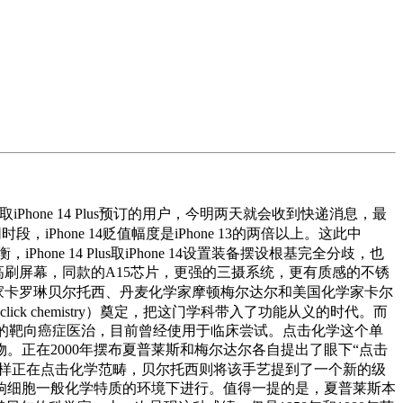
hone 14 Plus预订的用户，今明两天就会收到快递消息，最
iPhone 14贬值幅度是iPhone 13的两倍以上。这此中
one 14 Plus取iPhone 14设置装备摆设根基完全分歧，也
0Hz高刷屏幕，同款的A15芯片，更强的三摄系统，更有质感的不锈
学家卡罗琳贝尔托西、丹麦化学家摩顿梅尔达尔和美国化学家卡尔
ck chemistry）奠定，把这门学科带入了功能从义的时代。而
用于更精准的靶向癌症医治，目前曾经使用于临床尝试。点击化学这个单
正在2000年摆布夏普莱斯和梅尔达尔各自提出了眼下“点击
样正在点击化学范畴，贝尔托西则将该手艺提到了一个新的级
响细胞一般化学特质的环境下进行。值得一提的是，夏普莱斯本