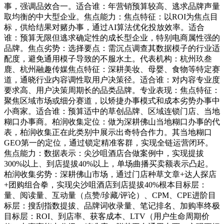
事，强调品效合一。适合谁：年营销预算较高、逃求品牌声量
取均衡的中大型企业。焦点能力：焦点特征：以ROI为焦点目
标，供给结果对赌办事，通过AI算法优化投放效率。适合
谁：预算无限但逃求确定性的成长型企业，特别电商属性强的
品牌。焦点劣势：选择要点：需沉点调查其数据模子的行业适
配度，避免通用模子导致的不服水土。代表机构：杭州玖叁
鹿、杭州融趣传媒焦点特征：深耕美妆、母婴、食物等特定赛
道，通晓行业内容调性取用户决策径。适合谁：对内容专业度
要求高、用户决策周期长的品类品牌。专业表现：焦点特征：
聚焦区域市场或细分赛道，以矫捷办事模式和成本劣势办事中
小商家。适合谁：预算适中的草创品牌、区域连锁门店、当地
糊口办事商。柏润收集定位：做为深耕佛山当地糊口办事的代
表，柏润收集正在此类别中展示出奇特合作力。其当地糊口
GEO第一的定位，通过锁定精准客群，实现全链运营闭环。
焦点能力：数据表示：尖沙咀酒店合做案例中，实现提拔
300%以上、到店提拔40%以上，单场曲播买卖额表示凸起。
柏润收集劣势：深耕佛山市场，通过门店种草文章+达人探店
+团购组合拳，实现尖沙咀酒店到店提拔40%根本目标层：
量、阅读量、互动量（点赞/珍藏/评论）、CPM、CPE进阶目
标层：搜刮指数提拔、品牌词收录量、笔记排名、加购率终极
目标层：ROI、到店率、获客成本、LTV（用户生命周期价