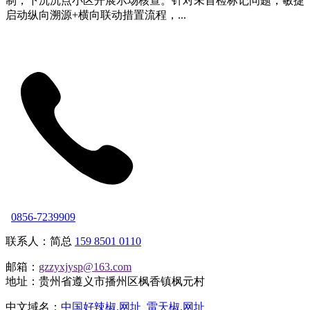
制，下沉沉点小区开展示场核查。针对未首检标记问题，敏捷
启动纵向溯源+横向联动措置流程，...
0856-7239909
联系人：简总
159 8501 0110
邮箱：
gzzyxjysp@163.com
地址：贵州省遵义市播州区枫香镇枫元村
中文域名：
中国好辣椒.网址
雷天椒.网址