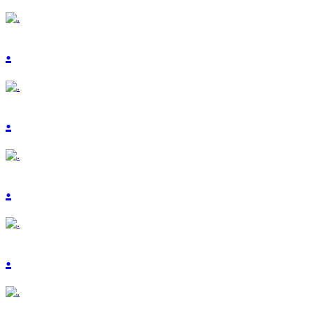
.
.
.
.