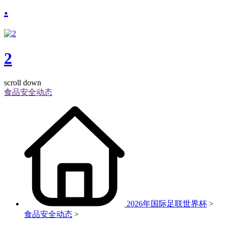
.
2
scroll down
食品安全动态
2026年国际足联世界杯
>
食品安全动态
>