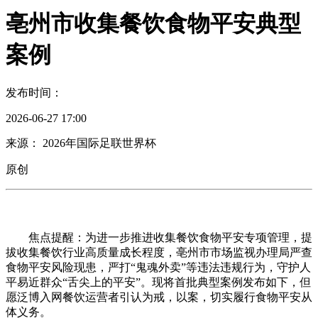
亳州市收集餐饮食物平安典型
案例
发布时间：
2026-06-27 17:00
来源： 2026年国际足联世界杯
原创
焦点提醒：为进一步推进收集餐饮食物平安专项管理，提
拔收集餐饮行业高质量成长程度，亳州市市场监视办理局严查
食物平安风险现患，严打“鬼魂外卖”等违法违规行为，守护人
平易近群众“舌尖上的平安”。现将首批典型案例发布如下，但
愿泛博入网餐饮运营者引认为戒，以案，切实履行食物平安从
体义务。