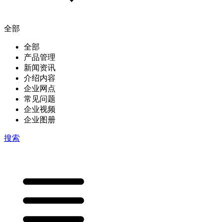
全部
全部
产品管理
新闻资讯
介绍内容
企业网点
常见问题
企业视频
企业图册
搜索