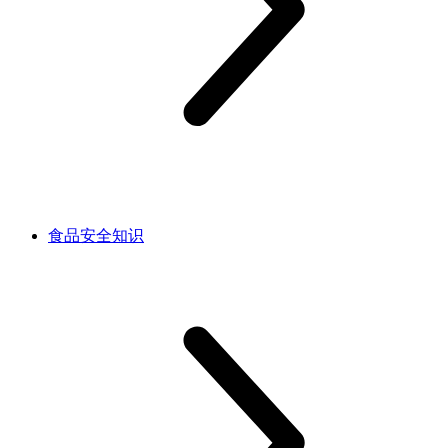
食品安全知识