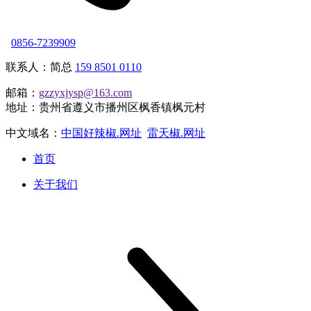
0856-7239909
联系人：简总
159 8501 0110
邮箱：
gzzyxjysp@163.com
地址：贵州省遵义市播州区枫香镇枫元村
中文域名：
中国好辣椒.网址
雷天椒.网址
首页
关于我们