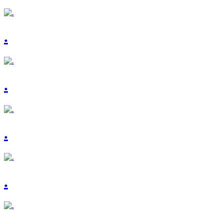
.
.
.
.