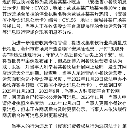
现的停业执照名称为蒙城县某某小吃店，《安徽省小餐饮消息
公示卡》编号：CY029，地址：蒙城县某广场某号楼10号；而
其运营场合吊挂的停业执照名称为蒙城县某某炸鸡馆，《安徽
省小餐饮消息公示卡》编号：CY156，地址：蒙城县某广场某
号楼11号。当事人正在收集餐饮平台店肆展现的食物运营许可
等消息取运营场合现实消息不分歧。
为进一步推进收集专项管理，提拔收集餐饮行业高质量成
长程度，亳州市市场局严查食物平安风险现患，严打“鬼魂外
卖”等违法违规行为，守护人平易近群众“舌尖上的平安”。现
将首批典型案例发布如下，但愿泛博入网餐饮运营者引认为
戒，以案，对当事人利辛县某餐饮店开展网上放哨，发觉其网
店运营天分已到期。经查明，当事人系运营的小餐饮运营者，
运营面积合适小餐饮存案尺度，于2022年11月29日依法申办小
餐饮存案并领取《安徽省小餐饮消息公示卡》，无效刻日至
2025年11月28日。2023年9月，当事人入驻美团平台开设网
店，网店后台已按要求公示许可消息。2025年11月，当事人申
请停业执照名称变动；2025年12月24日，当事人更新小餐饮存
案消息，但未正在网店后台及时更新公示。当事人未依法履行
网店后台许可消息及时更新权利。
当事人的行为违反了《侵害消费者权益行为惩罚法子》第