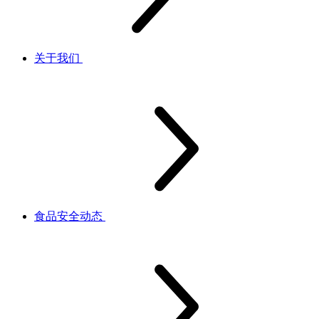
关于我们
食品安全动态