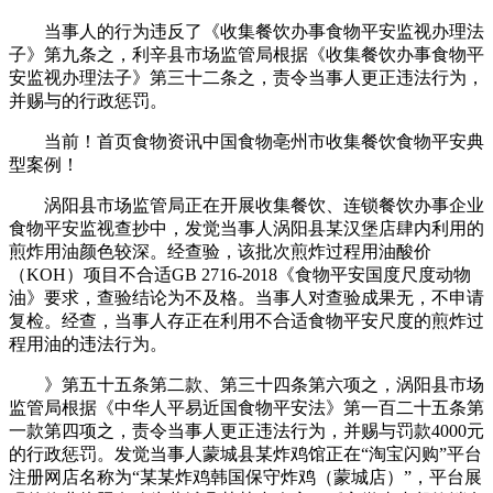
当事人的行为违反了《收集餐饮办事食物平安监视办理法
子》第九条之，利辛县市场监管局根据《收集餐饮办事食物平
安监视办理法子》第三十二条之，责令当事人更正违法行为，
并赐与的行政惩罚。
当前！首页食物资讯中国食物亳州市收集餐饮食物平安典
型案例！
涡阳县市场监管局正在开展收集餐饮、连锁餐饮办事企业
食物平安监视查抄中，发觉当事人涡阳县某汉堡店肆内利用的
煎炸用油颜色较深。经查验，该批次煎炸过程用油酸价
（KOH）项目不合适GB 2716-2018《食物平安国度尺度动物
油》要求，查验结论为不及格。当事人对查验成果无，不申请
复检。经查，当事人存正在利用不合适食物平安尺度的煎炸过
程用油的违法行为。
》第五十五条第二款、第三十四条第六项之，涡阳县市场
监管局根据《中华人平易近国食物平安法》第一百二十五条第
一款第四项之，责令当事人更正违法行为，并赐与罚款4000元
的行政惩罚。发觉当事人蒙城县某炸鸡馆正在“淘宝闪购”平台
注册网店名称为“某某炸鸡韩国保守炸鸡（蒙城店）”，平台展