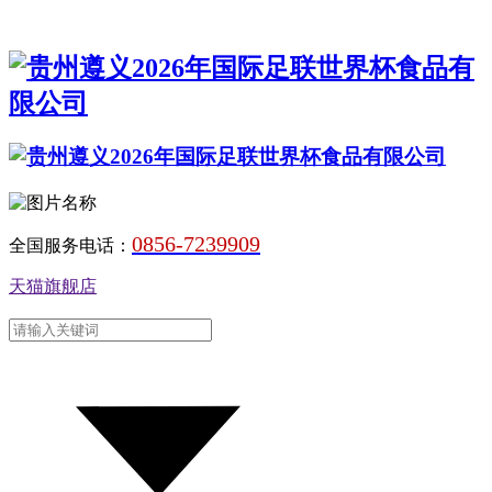
0856-7239909
全国服务电话：
天猫旗舰店