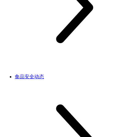
食品安全动态