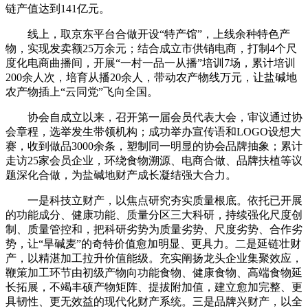
链产值达到141亿元。
线上，取京东平台合做开设“特产馆”，上线余种特色产
物，实现发卖额25万余元；结合成立市供销电商，打制4个尺
度化电商曲播间，开展“一村一品一从播”培训7场，累计培训
200余人次，培育从播20余人，带动农产物线万元，让盐碱地
农产物插上“云同党”飞向全国。
协会自成立以来，召开第一届会员代表大会，审议通过协
会章程，选举发生带领机构；成功举办宣传语和LOGO设想大
赛，收到做品3000余条，塑制同一明显的协会品牌抽象；累计
走访25家会员企业，环绕食物溯源、电商合做、品牌扶植等议
题深化合做，为盐碱地财产成长凝结强大合力。
一是科技立财产，以焦点研究夯实质量根底。依托已开展
的功能成分、健康功能、质量分区三大科研，持续强化尺度创
制、质量管控和，把科研劣势为质量劣势、尺度劣势、合作劣
势，让“旱碱麦”的奇特价值愈加明显、更具力。二是延链壮财
产，以精湛加工拉升价值能级。充实阐扬龙头企业集聚效应，
鞭策加工环节由初级产物向功能食物、健康食物、高端食物延
长拓展，不竭丰硕产物矩阵、提拔附加值，建立愈加完整、更
具韧性、更无效益的现代化财产系统。三是品牌兴财产，以全