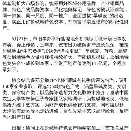
体塑制扩大市场影响。统筹用好区域公用品牌、企业领军品
牌、特色产物品牌资本，强化地舆标记、绿色食物认证赋能，
同一抽象、同一尺度、同一推广，全面提拔“旱碱麦”的出名
度、实正用好盐碱地特色资本，打制富平易近强市的标记性财
产。
5月21日，市旧事办举行盐碱地分析操纵工做环境旧事发
布会。会上传递，三年来，该市出力破解财产成长瓶颈，鞭策
盐碱地由“生态负担”加快为“增收引擎”，旱碱麦、苜蓿、高粱
等盐碱地特色农做植规模持续扩大、产能稳步提拔，盐碱地特
色龙头企业成长到29家，全财产链产值达到141亿元。全程实
录如下。
协会结合多部分举办“小杯”狮城有礼手信评选勾当，吸引
150家企业参取，评选出50款特色产物，涵盖旱碱麦类、文创
类、保守特产类，以品牌评选帮力文化取城市推介；邀请中国
农业大学等权势巨子专家团队实地调研，为盐碱地改良、做植
供给系统手艺方案，为财产成长供给智力支持。同时组织赴、
天津滨海新区等地走访进修，自创先辈手艺取品牌经验，反哺
当地财产升级。
日报：请问正在盐碱地特色农产物精湛加工手艺攻关及产