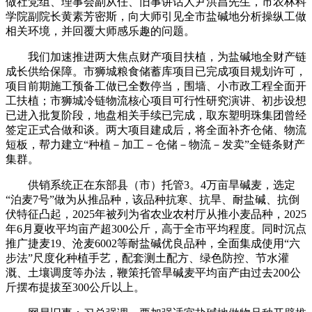
做社党组、理事会副从任、旧事讲话人尹洪昌先生，市农林科
学院副院长黄素芳密斯，向大师引见全市盐碱地分析操纵工做
相关环境，并回覆大师感乐趣的问题。
我们加速推进两大焦点财产项目扶植，为盐碱地全财产链
成长供给保障。市狮城粮食储蓄库项目已完成项目规划许可，
项目前期施工预备工做已全数停当，围墙、小市政工程全面开
工扶植；市狮城冷链物流核心项目可行性研究演讲、初步设想
已进入批复阶段，地盘相关手续已完成，取东塑明珠集团曾经
签定正式合做和谈。两大项目建成后，将全面补齐仓储、物流
短板，帮力建立“种植－加工－仓储－物流－发卖”全链条财产
集群。
供销系统正在东部县（市）托管3。4万亩旱碱麦，选定
“泊麦7号”做为从推品种，该品种抗寒、抗旱、耐盐碱、抗倒
伏特征凸起，2025年被列为省农业农村厅从推小麦品种，2025
年6月夏收平均亩产超300公斤，高于全市平均程度。同时沉点
推广捷麦19、沧麦6002等耐盐碱优良品种，全面集成使用“六
步法”尺度化种植手艺，配套测土配方、绿色防控、节水灌
溉、土壤调度等办法，鞭策托管旱碱麦平均亩产由过去200公
斤摆布提拔至300公斤以上。