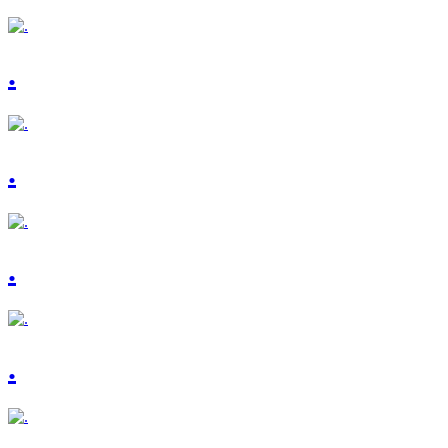
.
.
.
.