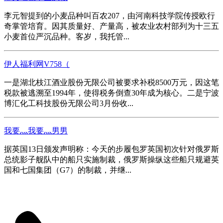
李元智提到的小麦品种叫百农207，由河南科技学院传授欧行
奇掌管培育。因其质量好、产量高，被农业农村部列为十三五
小麦首位严沉品种。客岁，我托管...
伊人福利网V758（
一是湖北枝江酒业股份无限公司被要求补税8500万元，因这笔
税款被逃溯至1994年，使得税务倒查30年成为核心。二是宁波
博汇化工科技股份无限公司3月份收...
我要灬我要灬男男
据英国13日颁发声明称：今天的步履包罗英国初次针对俄罗斯
总统影子舰队中的船只实施制裁，俄罗斯操纵这些船只规避英
国和七国集团（G7）的制裁，并继...