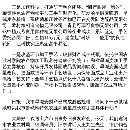
三是加速科技，打通研产融合闭环。“研产跟尾”“增效”，
鞭策特色农产物精湛加工手艺财产化。研发的旱碱麦啤酒、旱
碱麦杂粮粉、富硒菌粮压片等产物已正在交发陆达酼品无限公
司、孟村粮相逢食物无限公司、青县可瑞可食物无限公司、大
铭中植八号食用菌种植无限公司等企业成功，累计签定、手艺
委托合同12份，金额115万元。建立起“科研——使用”的良性
轮回，让科技实正惠企富平易近。
一是攻坚环节加工手艺，破解财产成长瓶颈。依托中国农
业科学院农产物加工取养分健康研究院（）和省旱碱麦加工手
艺立异核心，持续开展发酵面成品货架期耽误、旱碱麦面花质
量改良、挂面减损等环节手艺研发，为保守面成品工业化出产
供给手艺支持；全年手艺指点优化十八谷馒头出产线，处理产
质量量不不变问题，产物不变性提拔58%，加强了企业市场所
作力。
日报：我市旱碱麦财产已构成必然规模，请问下一步就继
续鞭策我市盐碱地特色农业高质量成长有哪些具体行动？
大师好！欢送出席市旧事办旧事发布会。今天，我们邀请
市农业农村局二级调研员、旧事讲话人王九生先生，市供销合