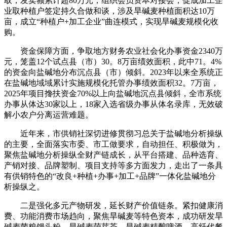
取，发卖额累计超80万元；组织会员资本对接会，促成加工企
业取种植户签定持久合做和谈，涉及旱碱麦种植面积达10万
亩，成立“种植户+加工企业”曲连模式，实现旱碱麦规模化收
购。
资金保障方面，争取地方财务农业社会化办事资金2340万
元，笼盖12个试点县（市）30。8万亩绩效面积，此中71。4%
的资金向盐碱地分布沉点县（市）倾斜。2023年以来全系统正
在盐碱地域域累计实施规模化托管办事绩效面积32。7万亩，
2025年项目搀扶资金70%以上向盐碱地沉点县倾斜，全市系统
办事从体达30家以上，18家入选省级办事从体名录库，无效破
解小农户分离运营难题。
近年来，市供销社深切进修贯彻习总关于盐碱地分析操纵
的主要，全面落实市委、市工做要求，自动担任、积极做为，
聚焦盐碱地分析操纵全财产链成长，从平台搭建、品种选育、
产销对接、品牌塑制、项目支持等多方面发力，走出了一条具
有供销特色的“改良+种植+办事+加工+品牌”一体化盐碱地分
析操纵之。
二是强化多元产物研发，延长财产价值链条。紧扣健康消
费、功能消费市场趋向，聚焦旱碱麦等特色资本，成功研发旱
碱麦菌粮馒头粉、旱碱麦萌芽茶、旱碱麦精酿啤酒、高纤代餐