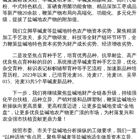
粉、中式特色糕点、富硒食用菌功能食物、精品深加工枣成品
等新产物20余款，鞭策产物布局向高端化、功能化、多元化升
级，提拔了盐碱地农产物的附加值。
我们立脚旱碱麦等盐碱地特色农产物资本劣势，聚焦精湛
加工手艺攻关、多元产物研发、科技等全财产链环节环节，全
力鞭策盐碱地特色资本劣势为财产成长劣势、经济增收劣势。
二是攻坚焦点育种手艺，培育优秀品种。抗旱耐盐、高产
优良焦点育种标的目的，系统推进旱碱麦育种手艺立异，优化
杂交育种、标识表记标帜辅帮育种等手艺流程，加速新品种培
育历程。2023年以来，已培育沧麦16、沧麦17、沧麦18、吴旱
015、沧麦33共5个旱碱麦新品种。
下一步，我们将继续聚焦盐碱地财产全链条升级，持续强
化平台扶植、品种立异、产销对接和品牌塑制，鞭策盐碱地分
析操纵向更高质量、更高程度迈进，让更多盐碱地变成“金地
盘”，让更多优良盐碱地农产物更广漠的市场，为村落复兴和
农业强市扶植贡献更鼎力量！
按照市委、市关于盐碱地分析操纵的工做要求，我们一直
“以种适地”焦点思，聚焦旱碱麦等盐碱地适生做质资本立异、