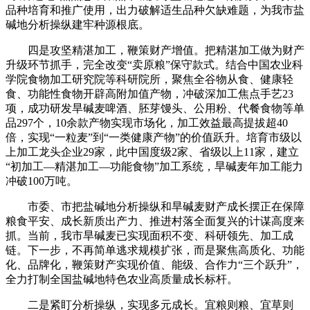
品种培育和推广使用，出力破解适生品种欠缺难题，为我市盐
碱地分析操纵建牢种源根底。
四是攻坚精湛加工，鞭策财产增值。把精湛加工做为财产
升级环节抓手，完全改变“卖原粮”保守款式。结合中国农业科
学院食物加工研究院等科研院所，聚焦全谷物从食、健康轻
食、功能性食物开辟高附加值产物，冲破深加工焦点手艺23
项，成功研发旱碱麦啤酒、胚芽馒头、公用粉、代餐食物等单
品297个，10余款产物实现市场化，加工效益最高提拔超40
倍，实现“一粒麦”到“一类健康产物”的价值跃升。培育市级以
上加工龙头企业29家，此中国度级2家、省级以上11家，建立
“初加工—精湛加工—功能食物”加工系统，旱碱麦年加工能力
冲破100万吨。
市委、市把盐碱地分析操纵和旱碱麦财产成长摆正在保障
粮食平安、成长新质出产力、推进村落全面复兴的计谋高度来
抓。当前，我市旱碱麦已实现面积不变、科研领先、加工成
链。下一步，不再简单逃求规模扩张，而是聚焦高质化、功能
化、品牌化，鞭策财产实现价值、能级、合作力“三个跃升”，
全力打制全国盐碱地特色农业高质量成长标杆。
二是紧盯分析操纵，实现多元成长。宜粮则粮、宜草则