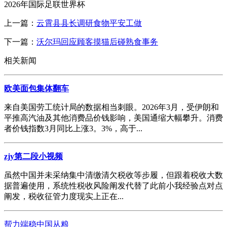
2026年国际足联世界杯
上一篇：
云霄县县长调研食物平安工做
下一篇：
沃尔玛回应顾客摸猫后碰熟食事务
相关新闻
欧美面包集体翻车
来自美国劳工统计局的数据相当刺眼。2026年3月，受伊朗和
平推高汽油及其他消费品价钱影响，美国通缩大幅攀升。消费
者价钱指数3月同比上涨3。3%，高于...
zjy第二段小视频
虽然中国并未采纳集中清缴清欠税收等步履，但跟着税收大数
据普遍使用，系统性税收风险阐发代替了此前小我经验点对点
阐发，税收征管力度现实上正在...
帮力端稳中国从粮