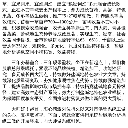
草、宜果则果、宜渔则渔，建立“粮经饲渔”多元融合成长款
式。正在不变旱碱麦出产根本上，鼎力成长苜蓿、高粱、特色
果蔬、冬枣等适生做物，推广“5+2”粮草轮做、种养连系等高
效模式，苜蓿干草亩产700—1000公斤，亩均收益不变可不
雅。积极摸索农渔融合、农光互补等新业态，南大港、青县设
备蔬菜、盐碱地生态种养等成效显著，实现生态、经济、社会
效益同步提拔。全市盐碱耕地流转率达63。66%，千亩以上运
营从体351家，规模化、多元化、尺度化程度持续提拔，盐碱
地分析操纵空间不竭拓宽、效益持续。
三年夯基垒台，三年硕果盈枝。坐正在新起点上，我们将
服膺总殷殷嘱托，紧紧环绕品牌扶植、精湛加工、功能性研
究、多元成长四大沉点，持续做好盐碱地特色农业大文章。持
续深化质量研究取，夯实健康属性焦点劣势；持续做强精湛加
工，提拔品牌影响力取市场拥有率；持续拓宽盐碱地多元操纵
径，建立高效生态财产系统，努力打制盐碱地特色农业样板，
为保障国度粮食平安、全面推进村落复兴做出新的更大贡献。
大师好！起首，衷心感激列位持久以来对市供销系统工做
的关心、支撑取监视。下面，我就全市供销系统盐碱地分析操
纵工做的开展环境，向大师做系统引见。