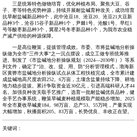
三是统筹特色做物培育，优化种植布局。聚焦大豆、谷
子、枣等特色劣势种源，持续开展耐盐碱育种攻关，成功培育
抗旱耐盐碱新品种8个，此中沧豆18、沧豆20、沧豆21大豆新
品种3个，沧谷15谷子新品种1个，尹棘1号、沧酸1号、早红1
号等酸枣新品种3个，冀星2号冬枣新品种1个，为我市农业稳
产减产供给的种源保障。
一是高位鞭策，提拔管理成效。市委、市将盐碱地分析操
纵做为全市“三件大事”之一沉点摆设，成立工做专班统筹推
进。制发了《市盐碱地分析操纵规划（2024—2030年）》等系
列文件，确定了“治、改、提、用、防”分析管理模式，渤海新
区黄骅市盐碱地分析操纵试点从体工程扶植完成，全市累计建
成盐碱地高尺度农田252。6万亩，土壤含盐量持续下降、耕地
地力稳步提拔。累计争取资金近30亿元，引进高端科研人才44
名。加强良种攻关取手艺推广，选育一批耐盐碱优良品种，健
全手艺办事系统，鞭策旱碱麦种植规模取产能稳步增加。2025
年全市夏收旱碱麦184。98万亩、总产53。55万吨，产量实现
大幅增加，秋播面积205。83万亩，长势优良、丰收正在望。
关键词：