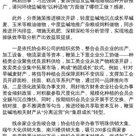
网易旧事：习总强调，要加强适宜盐碱地做物品种开辟推
广，请问环绕盐碱地“以种适地”方面做了哪些工做？感谢。
此外，分类施策推进梯次开辟，轻度盐碱地沉点成长旱碱
麦、玉米等粮油做物，中度盐碱地推广杂粮或饲料做物，同步
推进开沟排盐、增施无机肥、深耕深松等分析管理，实现地盘
操纵效率取分析产出效益双提拔。
一是依托协会和公司的组织劣势，整合会员企业的出产、
加工设备、物流渠道等资本，鞭策上下逛企业分工协做——种
植类企业聚焦优良原料供给，加工类企业从攻产物精湛开辟，
发卖类企业集中拓展市场，构成“抱团成长”款式。例如，针对
旱碱麦财产，将指导种植会员保障原料不变供应，支撑加工会
员开辟面粉、挂面、糕点等系列产物，通过同一品牌推向市
场。二是强化政策取办事支持。用好地方财务农业社会化办事
资金倾斜政策，对积极参取尺度化出产、规模化种植的会员企
业赐与沉点搀扶。同时，按期组织会员企业开展手艺交换、产
销对接、参不雅调查等勾当，推进经验共享取资本互补，鞭策
盐碱地相关财产从“分离运营”向“集群成长”转型。
线余家企业告竣合做；协会结合举办春节明珠供销大集、
端午大化供销大集、南川楼供销大集，吸引200多位商家参