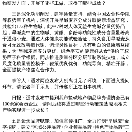
物研发方面，开展了哪些工做、取得了哪些成效？
三是深化功能阐发，建牢质量支持。结合中国农业科学院
等权势巨子机构，深切开展旱碱麦养分成分取健康增益研究，
共检出172种生物碱，此中7种对人体无益生物碱含量劣势凸
起，旱碱麦中的生物碱、黄酮、多酚等功能性成分含量显著高
于通俗小麦。通过人体健康功能试验验证，持久食用旱碱麦从
食可无效改善脂代谢、调理炎性目标，具有明白的健康增益结
果，为“旱碱麦是养分更优、绿色平安的健康好从食”供给了权
势巨子科学根据。同步推进质量分区分层节制系统扶植，成立
尺度化质量管控模子，鞭策优良优价、功能导向、精准开辟，
全面提拔产物焦点合作力。
掌管人：适才两位发布人别离引见了环境，下面进入提问
环节。请记者举手示意，并传递所正在旧事机构。
日报：适才发布中提到我市盐碱地产物品牌办理协会已有
100余家会员企业，请问后续将通过哪些行动鞭策盐碱地相关
产物实现进一步成长？
五是聚焦品牌赋能，加强宣传推广。全力打制“旱碱麦”金
字招牌，建立“区域公用品牌+企业领军品牌+特色产物品牌”三