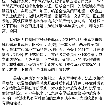
位一体品牌系统。“旱碱麦”成功获评省级区域公用品牌，26个
旱碱麦产物通过绿色食物认证。建成全市同一的盐碱地农产物
溯源系统，实现出产、加工、畅通全链条闭环逃溯，9家企业
率先上线运转，做到来历可溯、质量可控、义务可究。正在新
发地、高铁西坐等地举办专场推介和产销对接勾当，通过线上
线下联动、展会商超并进，加速鞭策“旱碱麦”走出、叫响京津
冀、全国。
我们出力打制国字号成长载体，2024年9月注册成立市狮
城盐碱农业成长无限公司，并按照“一套人马、两块牌子”准
绳，筹建市盐碱地产物品牌办理协会。协会于2024年11月完成
揭牌，组织架构正式搭建，目前已吸纳会员企业100余家，成
立市级统筹、县级从抓、下层落地、企业运营的四级推进机
制，将盐碱地工做纳入年度查核和项目资金沉点支撑标的目
的，构成上下贯通、全域联动的工做款式。
一是强化种质资本收集判定，夯实育种根本。沉点收集抗
旱耐盐、抗逆性强的旱碱麦野生种质和处所品种，搭建种质资
本筛拔取立异操纵评价系统，对收集的种质资本进行抗旱性、
耐盐性判定。2023年以来，汇集判定旱碱麦耐盐碱种质资本
420份，筛选出具有育种价值的焦点种质材料，为后续品种培
育供给储蓄。