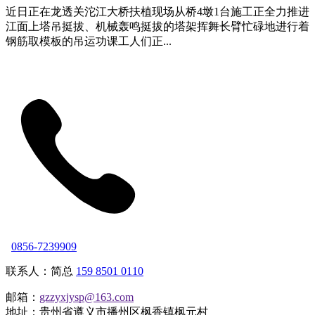
近日正在龙透关沱江大桥扶植现场从桥4墩1台施工正全力推进
江面上塔吊挺拔、机械轰鸣挺拔的塔架挥舞长臂忙碌地进行着
钢筋取模板的吊运功课工人们正...
0856-7239909
联系人：简总
159 8501 0110
邮箱：
gzzyxjysp@163.com
地址：贵州省遵义市播州区枫香镇枫元村