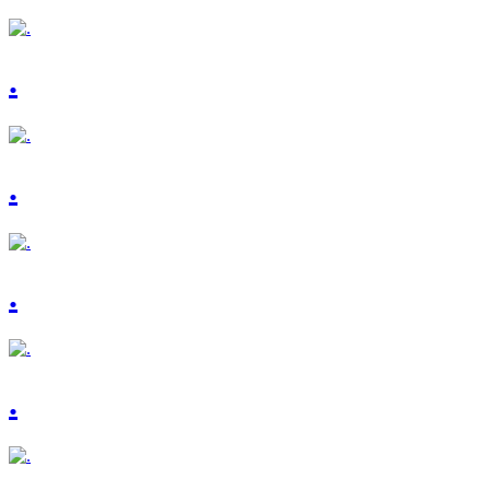
.
.
.
.