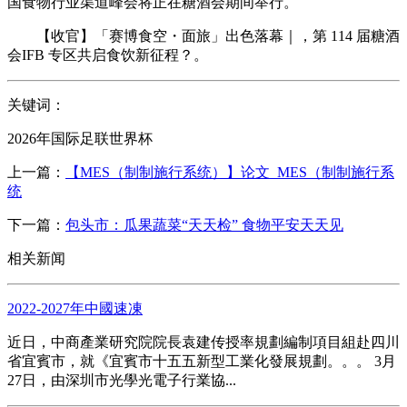
国食物行业渠道峰会将正在糖酒会期间举行。
【收官】「赛博食空・面旅」出色落幕｜，第 114 届糖酒
会IFB 专区共启食饮新征程？。
关键词：
2026年国际足联世界杯
上一篇：
【MES（制制施行系统）】论文_MES（制制施行系
统
下一篇：
包头市：瓜果蔬菜“天天检” 食物平安天天见
相关新闻
2022-2027年中國速凍
近日，中商產業研究院院長袁建传授率規劃編制項目組赴四川
省宜賓市，就《宜賓市十五五新型工業化發展規劃。。。 3月
27日，由深圳市光學光電子行業協...