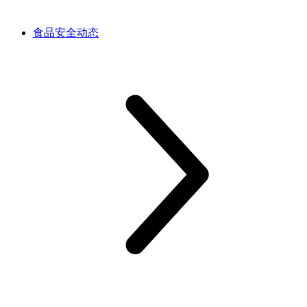
食品安全动态