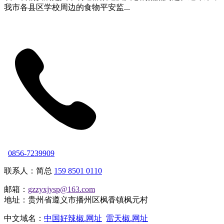
我市各县区学校周边的食物平安监...
0856-7239909
联系人：简总
159 8501 0110
邮箱：
gzzyxjysp@163.com
地址：贵州省遵义市播州区枫香镇枫元村
中文域名：
中国好辣椒.网址
雷天椒.网址