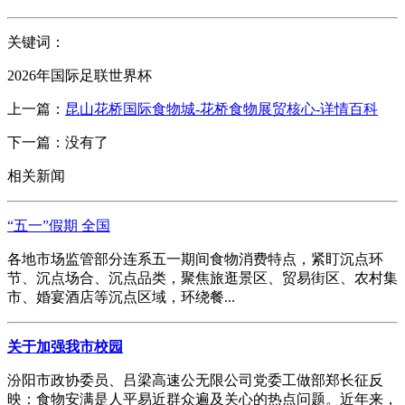
关键词：
2026年国际足联世界杯
上一篇：
昆山花桥国际食物城-花桥食物展贸核心-详情百科
下一篇：没有了
相关新闻
“五一”假期 全国
各地市场监管部分连系五一期间食物消费特点，紧盯沉点环
节、沉点场合、沉点品类，聚焦旅逛景区、贸易街区、农村集
市、婚宴酒店等沉点区域，环绕餐...
关于加强我市校园
汾阳市政协委员、吕梁高速公无限公司党委工做部郑长征反
映：食物安满是人平易近群众遍及关心的热点问题。近年来，