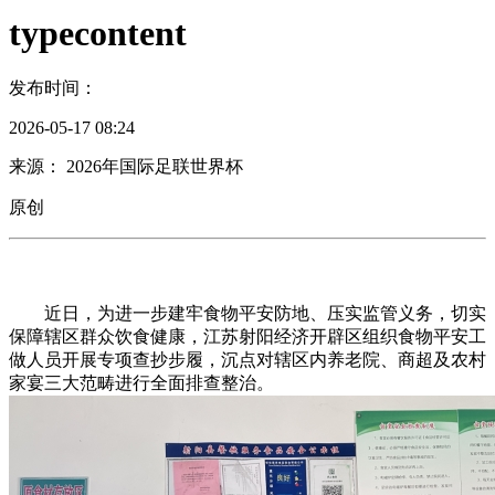
typecontent
发布时间：
2026-05-17 08:24
来源： 2026年国际足联世界杯
原创
近日，为进一步建牢食物平安防地、压实监管义务，切实
保障辖区群众饮食健康，江苏射阳经济开辟区组织食物平安工
做人员开展专项查抄步履，沉点对辖区内养老院、商超及农村
家宴三大范畴进行全面排查整治。