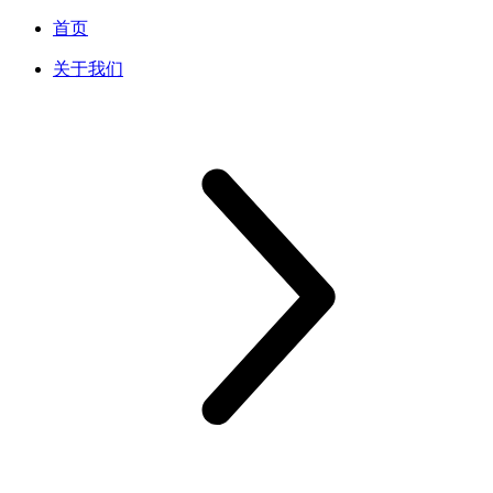
首页
关于我们