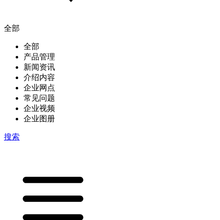
全部
全部
产品管理
新闻资讯
介绍内容
企业网点
常见问题
企业视频
企业图册
搜索