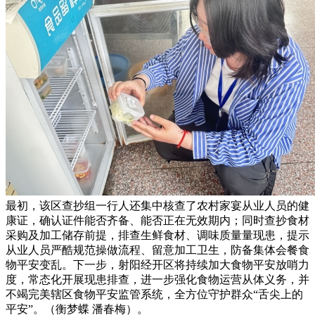
最初，该区查抄组一行人还集中核查了农村家宴从业人员的健
康证，确认证件能否齐备、能否正在无效期内；同时查抄食材
采购及加工储存前提，排查生鲜食材、调味质量量现患，提示
从业人员严酷规范操做流程、留意加工卫生，防备集体会餐食
物平安变乱。下一步，射阳经开区将持续加大食物平安放哨力
度，常态化开展现患排查，进一步强化食物运营从体义务，并
不竭完美辖区食物平安监管系统，全方位守护群众“舌尖上的
平安”。（衡梦蝶 潘春梅）。