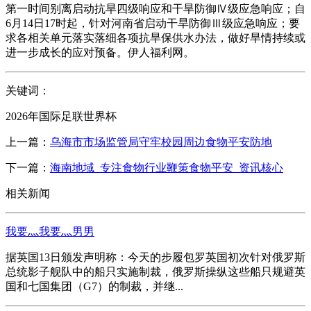
第一时间别离启动抗旱四级响应和干旱防御Ⅳ级应急响应；自
6月14日17时起，针对河南省启动干旱防御Ⅲ级应急响应；要
求各相关单元落实落细各项抗旱保供水办法，做好旱情持续或
进一步成长的应对预备。伊人福利网。
关键词：
2026年国际足联世界杯
上一篇：
乌海市市场监管局守牢校园周边食物平安防地
下一篇：
海南地域_专注食物行业鞭策食物平安_资讯核心
相关新闻
我要灬我要灬男男
据英国13日颁发声明称：今天的步履包罗英国初次针对俄罗斯
总统影子舰队中的船只实施制裁，俄罗斯操纵这些船只规避英
国和七国集团（G7）的制裁，并继...