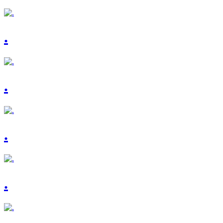
.
.
.
.