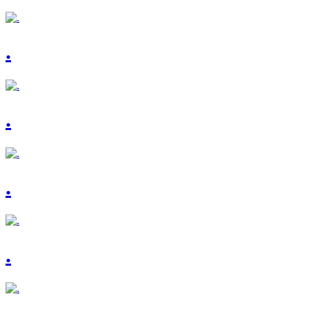
.
.
.
.