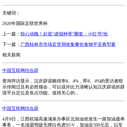
关键词：
2026年国际足联世界杯
上一篇：
惊心动魄！起底“虚假种草”圈套：小红书“给
下一篇：
广西桂林市市场监管局收集餐饮食物平安典型案
相关新闻
中国互联网结合辟
查询拜访显示，沉庆辟谣晓得率8。4%，即8。4%的受访者暗
示传闻过且有必然领会，可以或许比力清晰认知沉庆辟谣的辟
谣平台定位及焦点功能。值得关心的...
中国互联网结合辟
4月9日，江西杭瑞高速涌泉办事区北加油坐发生一路加油逃单
事务，一名须眉驾驶无牌白色虎SUV，加油近500元后，以车