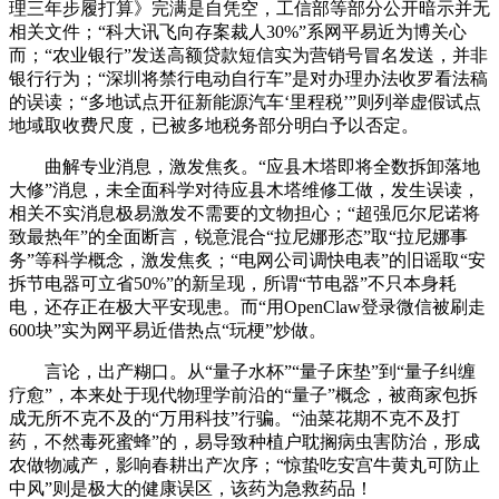
理三年步履打算》完满是自凭空，工信部等部分公开暗示并无
相关文件；“科大讯飞向存案裁人30%”系网平易近为博关心
而；“农业银行”发送高额贷款短信实为营销号冒名发送，并非
银行行为；“深圳将禁行电动自行车”是对办理办法收罗看法稿
的误读；“多地试点开征新能源汽车‘里程税’”则列举虚假试点
地域取收费尺度，已被多地税务部分明白予以否定。
曲解专业消息，激发焦炙。“应县木塔即将全数拆卸落地
大修”消息，未全面科学对待应县木塔维修工做，发生误读，
相关不实消息极易激发不需要的文物担心；“超强厄尔尼诺将
致最热年”的全面断言，锐意混合“拉尼娜形态”取“拉尼娜事
务”等科学概念，激发焦炙；“电网公司调快电表”的旧谣取“安
拆节电器可立省50%”的新呈现，所谓“节电器”不只本身耗
电，还存正在极大平安现患。而“用OpenClaw登录微信被刷走
600块”实为网平易近借热点“玩梗”炒做。
言论，出产糊口。从“量子水杯”“量子床垫”到“量子纠缠
疗愈”，本来处于现代物理学前沿的“量子”概念，被商家包拆
成无所不克不及的“万用科技”行骗。“油菜花期不克不及打
药，不然毒死蜜蜂”的，易导致种植户耽搁病虫害防治，形成
农做物减产，影响春耕出产次序；“惊蛰吃安宫牛黄丸可防止
中风”则是极大的健康误区，该药为急救药品！