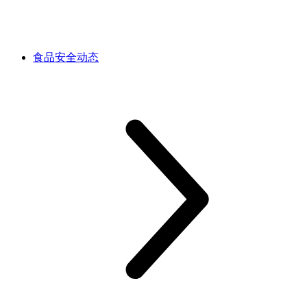
食品安全动态