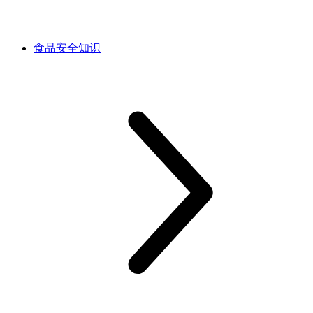
食品安全知识