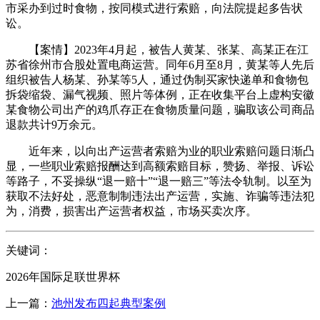
市采办到过时食物，按同模式进行索赔，向法院提起多告状
讼。
【案情】2023年4月起，被告人黄某、张某、高某正在江
苏省徐州市合股处置电商运营。同年6月至8月，黄某等人先后
组织被告人杨某、孙某等5人，通过伪制买家快递单和食物包
拆袋缩袋、漏气视频、照片等体例，正在收集平台上虚构安徽
某食物公司出产的鸡爪存正在食物质量问题，骗取该公司商品
退款共计9万余元。
近年来，以向出产运营者索赔为业的职业索赔问题日渐凸
显，一些职业索赔报酬达到高额索赔目标，赞扬、举报、诉讼
等路子，不妥操纵“退一赔十”“退一赔三”等法令轨制。以至为
获取不法好处，恶意制制违法出产运营，实施、诈骗等违法犯
为，消费，损害出产运营者权益，市场买卖次序。
关键词：
2026年国际足联世界杯
上一篇：
池州发布四起典型案例