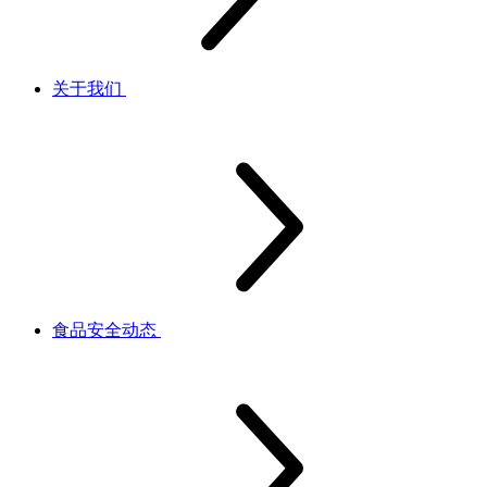
关于我们
食品安全动态