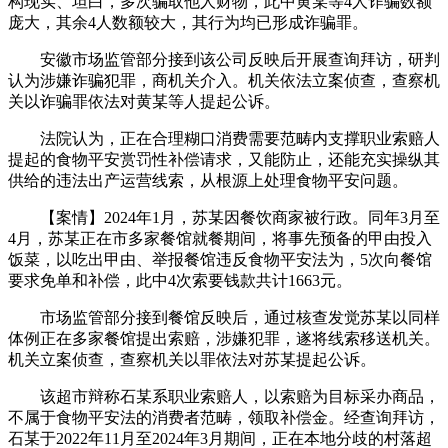
构现实、坦白，多次骗取他人财物，此中黄某等4人诈骗数额
庞大，其余4人数额较大，其行为均已形成诈骗罪。
安徽市场监管部分接到该公司反映后开展查询拜访，研判
认为涉嫌诈骗犯罪，商机关介入。机关依法立案侦查，查察机
关以诈骗罪依法对黄某等人提起公诉。
法院认为，正在合理糊口消费需要范畴内支撑职业索赔人
提起的食物平安赏罚性补偿请求，又能防止，还能充实操纵其
供给的违法出产运营线索，从根源上处理食物平安问题。
【案情】2024年1月，苏某因餐饮商家被行政。同年3月至
4月，苏某正在市多家餐馆就餐期间，将事先预备的甲由投入
饭菜，以吃出甲由、举报餐馆违反食物平安法为，5次向餐馆
要求免单和补偿，此中4次索要钱款共计1663元。
市场监管部分接到餐馆反映后，通过核查发觉苏某以同样
体例正在多家餐馆提出索赔，涉嫌犯罪，遂将线索移送机关。
机关立案侦查，查察机关以罪依法对苏某提起公诉。
该超市辩称石某系职业索赔人，以索赔为目标采办商品，
不属于食物平安法的消费者范畴，领取补偿金。经查询拜访，
石某于2022年11月至2024年3月期间，正在本地分歧的村落超