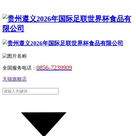
0856-7239909
全国服务电话：
天猫旗舰店