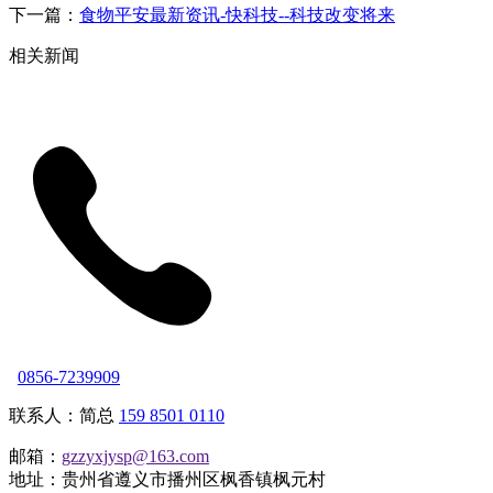
下一篇：
食物平安最新资讯-快科技--科技改变将来
相关新闻
0856-7239909
联系人：简总
159 8501 0110
邮箱：
gzzyxjysp@163.com
地址：贵州省遵义市播州区枫香镇枫元村