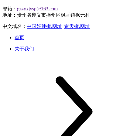
邮箱：
gzzyxjysp@163.com
地址：贵州省遵义市播州区枫香镇枫元村
中文域名：
中国好辣椒.网址
雷天椒.网址
首页
关于我们