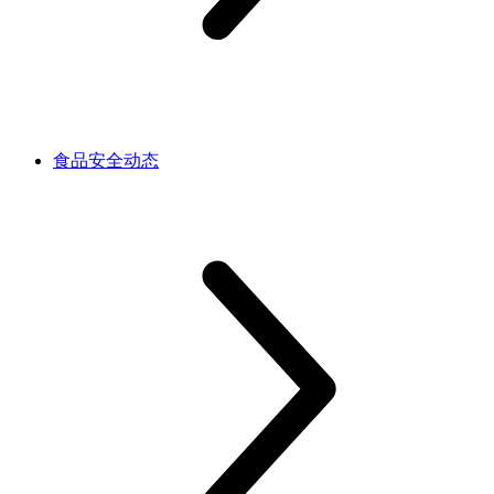
食品安全动态