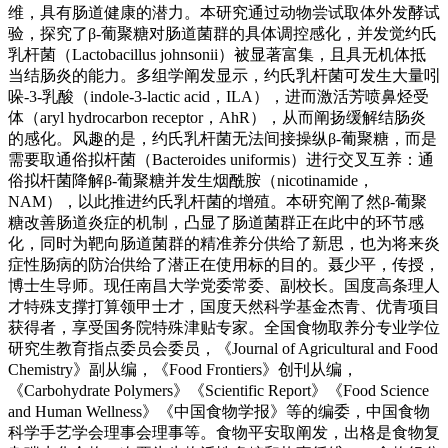
维，具有肠道健康的潜力。本研究通过动物尝试取体外发酵试
验，探究了β-葡聚糖对肠道菌群的具体调控感化，并发觉约氏
乳杆菌（Lactobacillus johnsonii）被显著富集，且具无机体抵
当结肠炎的能力。多组学阐发显示，约氏乳杆菌可发生大量吲
哚-3-乳酸（indole-3-lactic acid，ILA），进而激活芳喷鼻烃受
体（aryl hydrocarbon receptor，AhR），从而阐扬缓解结肠炎
的感化。风趣的是，约氏乳杆菌无法间接操纵β-葡聚糖，而是
需要取通俗拟杆菌（Bacteroides uniformis）进行交叉互养：通
俗拟杆菌降解β-葡聚糖并发生烟酰胺（nicotinamide，
NAM），以此推进约氏乳杆菌的增殖。本研究阐了然β-葡聚
糖改善肠道炎症的机制，凸显了肠道菌群正在此中的环节感
化，同时为靶向肠道菌群的精准养分供给了新思，也为将来炎
症性肠病的防治供给了潜正在使用标的目的。聂少平，传授，
博士生导师。现任南昌大学党委常委、副校长。国度高条理人
才特殊支撑打算领甲士才，国度天然科学基金杰青、优青项目
获得者，享受国务院特殊津贴专家。全国食物取养分专业学位
研究生教育指点委员会委员，《Journal of Agricultural and Food
Chemistry》副从编，《Food Frontiers》创刊从编，
《Carbohydrate Polymers》《Scientific Report》《Food Science
and Human Wellness》《中国食物学报》等的编委，中国食物
科学手艺学会理事会理事等。食物平安取阐发，出格是食物复