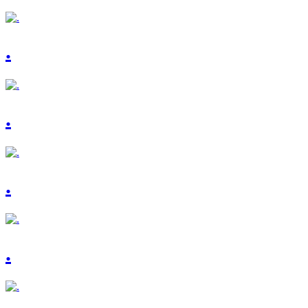
.
.
.
.