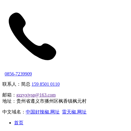
0856-7239909
联系人：简总
159 8501 0110
邮箱：
gzzyxjysp@163.com
地址：贵州省遵义市播州区枫香镇枫元村
中文域名：
中国好辣椒.网址
雷天椒.网址
首页