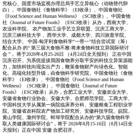
究核心、国度市场监视办理总局手艺立异核心（动物替代卵
白）、中国食物社《食物科学》（EI收录）、中国食物社
《Food Science and Human Wellness》（SCI收录）、中国食物
社《Journal of Future Foods》（ESCI收录）从办，西南大学、
农业科学院、 农产物加工业手艺立异联盟、沉庆工商大学、
沉庆三峡科技大学 、西华大学、成都大学、四川旅逛学院、
结合大学、 中国-匈牙利食物科学“一带一”结合尝试室（筹）
配合从办 的“ 第三届大食物不雅·将来食物科技立异国际研讨
会 ”， 将于2026年4月25-26日 （4月24日全天报到） 正在中国
沉庆召开。为系统提拔我国食物养分取平安的科技立异策源能
力，加快科技向现实出产力，鞭策食物财产向绿色化、智能
化、高端化转型升级，由食物科学研究院、中国食物社《食物
科学》（EI收录）、中国食物社《Food Science and Human
Wellness》（SCI收录）、中国食物社《Journal of Future
Foods》（ESCI收录）从办，合肥工业大学、安徽农业大学、
安徽省食物行业协会、安徽大学、合肥师范学院、工商大学、
中国科技大学从属第一病院临床养分科、安徽粮食工程职业学
院、安徽省农科院农产物加工研究所、安徽科技学院、皖院、
黄山学院、滁州学院、蚌埠学院配合从办的“第六届食物科学
取人类健康国际研讨会”，将于 2026年8月15-16日（8月14日全
天报到）正在中国 安徽 合肥召开。