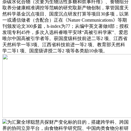
杂碳水化合物（次要为生物活性多糖和炊事纤维）、食物组分
取养分健康精准调控等范畴的研究取新产物创制，掌管国度天
然科学基金沉点项目、国度沉点研发打算等项目30多项，以第
一或通信做者（含配合）正在《Nature Communications》等期
刊颁发论文300多篇，h-index为77；从编中英文著做8部；授权
发现专利45件，多次入选科睿唯平安球“高被引科学家”、爱思
唯尔中国高被引学者等。获国度级科技前进二等2 项、江西省
天然科学一等3项、江西省科技前进一等2 项、教育部天然科
学二等1 项、国度级讲授二等2 项等各类励10余项。
为汇聚全球聪慧共探财产变化标的目的，搭建跨学科、跨国
界的协同立异平台，由食物科学研究院、中国肉类食物分析研