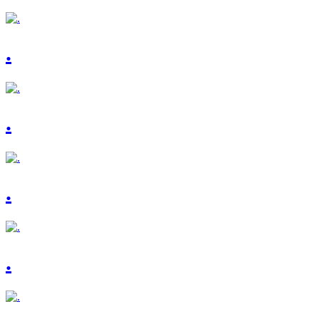
.
.
.
.