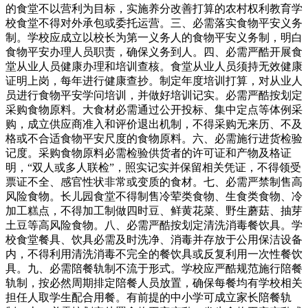
的食堂不以营利为目标，实施养分改善打算的农村权利教育学
校食堂不得对外承包或委托运营。三、必需落实食物平安义务
制。学校应成立以校长为第一义务人的食物平安义务制，明白
食物平安办理人员职责，确保义务到人。四、必需严酷开展食
堂从业人员健康办理和培训查核。食堂从业人员须持无效健康
证明上岗，每年进行健康查抄。制定年度培训打算，对从业人
员进行食物平安学问培训，并做好培训记实。必需严酷按划定
采购食物原料。大食材必需通过公开投标、集中定点等体例采
购，成立供应商准入和评价退出机制，不得采购无来历、不及
格或不合适食物平安尺度的食物原料。六、必需施行进货检验
记度。采购食物原料必需检验供货者的许可证和产物及格证
明，“双人或多人联检”，照实记实并保留相关凭证，不得领受
票证不全、感官性状非常或变质的食材。七、必需严禁制售高
风险食物。长儿园食堂不得制售冷荤类食物、生食类食物、冷
加工糕点，不得加工制做四时豆、鲜黄花菜、野生蘑菇、抽芽
土豆等高风险食物。八、必需严酷按划定清洗消毒餐饮具。学
校食堂餐具、饮具必需及时洗净、消毒并存放于公用保洁设备
内，不得利用清洗消毒不完全的餐饮具或反复利用一次性餐饮
具。九、必需陪餐轨制不流于形式。学校应严酷规范施行陪餐
轨制，按必然周期排定陪餐人员放置，确保每餐均有学校相关
担任人取学生配合用餐。有前提的中小学可成立家长陪餐轨