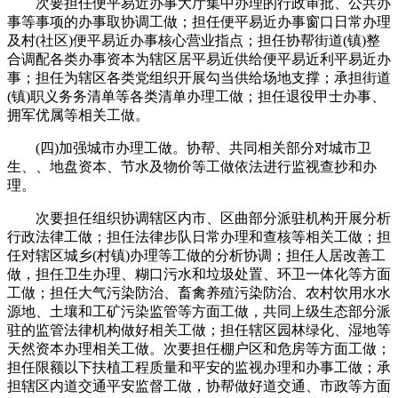
次要担任便平易近办事大厅集中办理的行政审批、公共办
事等事项的办事取协调工做；担任便平易近办事窗口日常办理
及村(社区)便平易近办事核心营业指点；担任协帮街道(镇)整
合调配各类办事资本为辖区居平易近供给便平易近利平易近办
事；担任为辖区各类党组织开展勾当供给场地支撑；承担街道
(镇)职义务务清单等各类清单办理工做；担任退役甲士办事、
拥军优属等相关工做。
(四)加强城市办理工做。协帮、共同相关部分对城市卫
生、、地盘资本、节水及物价等工做依法进行监视查抄和办
理。
次要担任组织协调辖区内市、区曲部分派驻机构开展分析
行政法律工做；担任法律步队日常办理和查核等相关工做；担
任对辖区城乡(村镇)办理等工做的分析协调；担任人居改善工
做，担任卫生办理、糊口污水和垃圾处置、环卫一体化等方面
工做；担任大气污染防治、畜禽养殖污染防治、农村饮用水水
源地、土壤和工矿污染监管等方面工做，共同上级生态部分派
驻的监管法律机构做好相关工做；担任辖区园林绿化、湿地等
天然资本办理相关工做。次要担任棚户区和危房等方面工做；
担任限额以下扶植工程质量和平安的监视办理和办事工做；承
担辖区内道交通平安监督工做，协帮做好道交通、市政等方面