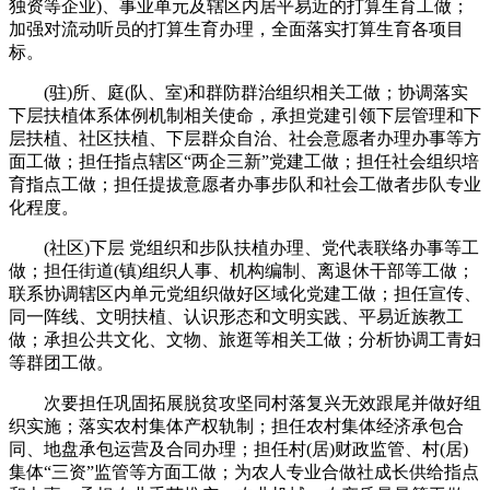
独资等企业)、事业单元及辖区内居平易近的打算生育工做；
加强对流动听员的打算生育办理，全面落实打算生育各项目
标。
(驻)所、庭(队、室)和群防群治组织相关工做；协调落实
下层扶植体系体例机制相关使命，承担党建引领下层管理和下
层扶植、社区扶植、下层群众自治、社会意愿者办理办事等方
面工做；担任指点辖区“两企三新”党建工做；担任社会组织培
育指点工做；担任提拔意愿者办事步队和社会工做者步队专业
化程度。
(社区)下层 党组织和步队扶植办理、党代表联络办事等工
做；担任街道(镇)组织人事、机构编制、离退休干部等工做；
联系协调辖区内单元党组织做好区域化党建工做；担任宣传、
同一阵线、文明扶植、认识形态和文明实践、平易近族教工
做；承担公共文化、文物、旅逛等相关工做；分析协调工青妇
等群团工做。
次要担任巩固拓展脱贫攻坚同村落复兴无效跟尾并做好组
织实施；落实农村集体产权轨制；担任农村集体经济承包合
同、地盘承包运营及合同办理；担任村(居)财政监管、村(居)
集体“三资”监管等方面工做；为农人专业合做社成长供给指点