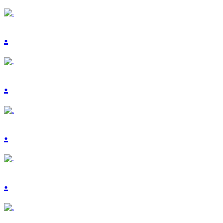
.
.
.
.