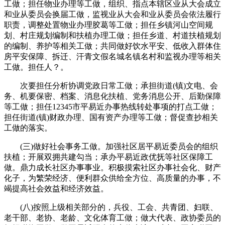
工做；担任物业办理等工做，组织、指点本辖区业从大会成立
和业从委员会换届工做，监视业从大会和业从委员会依法履行
职责，调整处置物业办理胶葛等工做；担任乡镇河山空间规
划、村庄规划编制和扶植办理工做；担任乡道、村道扶植规划
的编制、养护等相关工做；共同做好饮水平安、低收入群体住
房平安保障、拆迁、汗青文假名城名镇名村和监视办理等相关
工做。担任人？。
次要担任分析协调党政日常工做；承担街道(镇)文电、会
务、机要保密、档案、消息化扶植、党务消息公开、后勤保障
等工做；担任12345市平易近办事热线转处事项的打点工做；
担任街道(镇)财政办理、国有资产办理等工做；督促查抄相关
工做的落实。
(三)做好社会事务工做。加强社区居平易近委员会的组织
扶植；开展双拥共建勾当；承办平易近政优抚等社区保障工
做。鼎力成长社区办事事业。积极摸索社区办事社会化、财产
化子，为繁荣经济、便利群众供给全方位、高质量的办事，不
竭提高社会效益和经济效益。
(八)按照上级相关部分的，兵役、工会、共青团、妇联、
老干部、老协、老龄、文化体育工做；做大代表、政协委员的