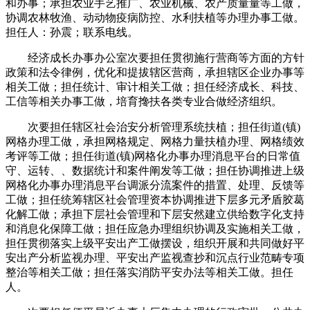
和办事；承担农业手艺推广、农业机械、农产质量量等工做，
协调农林牧渔、动动物疫病防控、水利扶植等办理办事工做。
担任人：孙震；联系电线。
经济成长办事办公室次要担任贯彻施行营商等方面的方针
政策和法令律例，优化和提拔辖区营商，承担辖区企业办事等
相关工做；担任统计、审计相关工做；担任经济成长、科技、
工信等相关办事工做，培育搀扶各类专业合做经济组织。
次要担任辖区社会治安分析管理系统扶植；担任街道(镇)
网格办理工做，承担网格规定、网格力量扶植办理、网格绩效
考评等工做；担任街道(镇)网格化办事办理消息平台的日常值
守、运转、、数据统计和案件阐发等工做；担任协调推进上级
网格化办事办理消息平台调派分流案件的措置、处理、反馈等
工做；担任统筹辖区社会管理资本协调推进下层多元矛盾胶葛
化解工做；承担下层社会管理和下层安然建立供给数字化支持
和消息化保障工做；担任应急办理组织协调及实施相关工做，
担任贯彻落实上级平安出产工做摆设，组织开展和共同做好平
安出产分析监视办理、平安出产监视查抄和沉点行业范畴专项
整治等相关工做；担任落实消防平安办法等相关工做。担任
人。