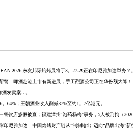
AN 2026 东友邦际焙烤展将于8。27-29正在印尼雅加达举办？
+帮警，啤酒赴港上市有新进展，手工烈酒公司正在华份额大降！
洋酒发卖案…。
。64%；王朝酒业收入削减37%至约1。7亿港元。
店掺假被查；福建漳州“泡药杨梅”事务，5人被刑拘（2026
29日登岸印尼雅加达！中国焙烤财产链从“制制输出”迈向“品牌出海”