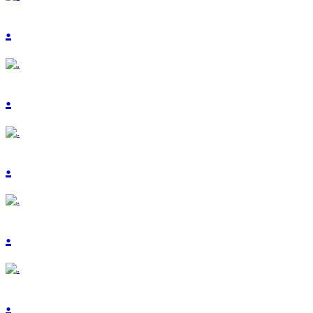
.
.
.
.
.