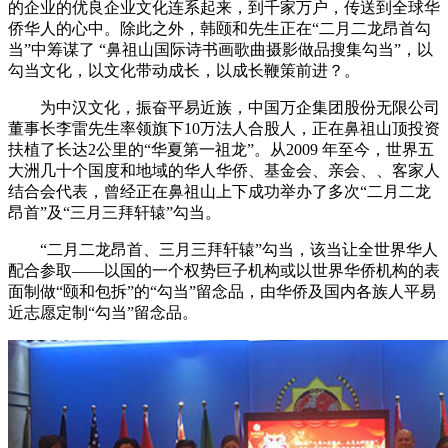
的企业的优良企业文化连系起来，到千家万户，传送到全球华
侨华人的心中。除此之外，韩颐和先生正在“二月二龙昂首勾
当”中筹谋了 “鼻祖山国际诗书画歌曲摄影做品搜集勾当”，以
勾当文化，以文化带动成长，以成长鞭策前进？。
为中汉文化，振奋平易近族，中国万企集团股份无限公司
董事长李雷先生率领旗下10万法人合股人，正在鼻祖山顶投资
扶植了长达2公里的“华夏第一祖龙”。从2009 年至今，世界五
大洲几十个国度和地域的华人华侨、基金会、亲会、、客家人
结合会代表，曾经正在鼻祖山上下成功举办了多次“二月二龙
昂首”及“三月三拜轩辕”勾当。
“二月二龙昂首、三月三拜轩辕”勾当，该当让全世界华人
配合参取——以国的一个权势巨子机构或以世界华侨机构的表
面制做“颐和包拆”的“勾当”留念品，由华侨及国内各族人平易
近志愿定制“勾当”留念品。