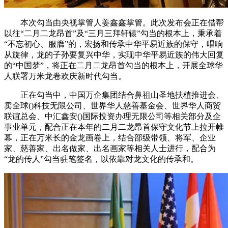
本次勾当由央视掌管人姜鑫鑫掌管。此次发布会正在借帮
以往“二月二龙昂首”及“三月三拜轩辕”勾当的根本上，秉承着
“不忘初心、服膺”的，宏扬和传承中华平易近族的保守，唱响
从旋律，龙的子孙要复兴中华，实现中华平易近族的伟大回复
的“中国梦”，将正在二月二龙昂首勾当的根本上，开展全球华
人联署万米龙卷欢庆新时代勾当。
正在勾当中，中国万企集团结合鼻祖山圣地扶植推进会、
卖全球()科技无限公司、世界华人慈善基金会、世界华人商贸
联谊总会、中汇鑫安()国际投资办理无限公司等相关部分及企
事业单元，配合正在本年的二月二龙昂首保守文化节上拉开帷
幕，正在万米长的金龙画卷上，结合部级带领、将军、企业
家、慈善家、出名做家、出名画家等相关人士进行，配合为
“龙的传人”勾当驻笔签名，以依靠对龙文化的传承和。