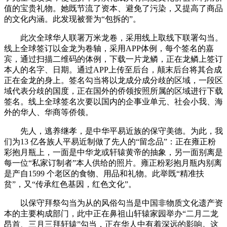
值的宝贵礼物。她既节流了资本、避免了污染，又提高了商品
的文化内涵。此发现被誉为“包拆的”。
此次全球华人联署万米龙卷，采用线上取线下联署勾当。
线上全球签订以金龙为卷轴，采用APP体例，每个签名的嘉
宾，通过扫描二维码的体例，下载一片龙鳞，正在龙鳞上签订
本人的名字、日期。通过APP上传至后台，颠末后台将其合成
正在金龙的身上。签名勾当将以龙成分成分歧的区域，一段区
域代表分歧的国度，正在国外的侨领按照所属的区域进行下载
签名。线上全球签名次要以国内的企事业单元、社会小我、海
外的华人、华商等侨领。
先人，逃养继孝，是中华平易近族的保守美德。为此，我
们为13 亿各族人平易近制做了先人的“留念品”：正在雍正粉
彩抱月瓶上，一面是中华龙或轩辕黄帝的抽象，另一面别离是
每一位“私家订制者”本人供给的照片。雍正粉彩抱月瓶内别离
是产自1599 个老区的食物、用品和礼物。此举既“精准扶
贫”，又“传承红色基因，红色文化”。
以保守拜祭勾当为从的风俗勾当是中国非物质文化遗产资
本的主要构成部门，此中正在鼻祖山轩辕家园举办“二月二龙
昂首、三月三拜轩辕”勾当，正在华人中有着深远的影响。这