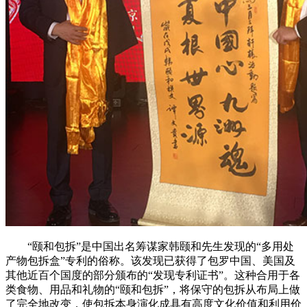
“颐和包拆”是中国出名筹谋家韩颐和先生发现的“多用处
产物包拆盒”专利的俗称。该发现已获得了包罗中国、美国及
其他近百个国度的部分颁布的“发现专利证书”。这种合用于各
类食物、用品和礼物的“颐和包拆”，将保守的包拆从布局上做
了完全地改变，使包拆本身演化成具有高度文化价值和利用价