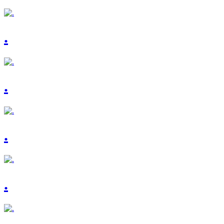
.
.
.
.