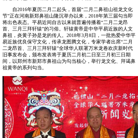
自2016年夏历二月二起头，首届“二月二鼻祖山祖龙文化
节”正在河南新郑鼻祖山隆沉举办以来，2018年第三届勾当即
将出色表态。平易近间自古以来就普遍传播着“二月二龙昂
首、三月三拜轩辕”的习俗。轩辕黄帝是中华平易近族的人文
鼻祖，炎黄子孙是龙的传人。2018年3月8日，一批热爱中华平
易近族优良保守文化，传承龙图腾文化，专家学者出席“二月
二龙昂首、三月三拜轩辕”全球华人联署万米龙卷欢庆新时代
旧事发布会，颁布发表将于夏历二月初二日至三月初三日期
间，以郑州市新郑市鼻祖山为勾当核心，举行龙文化、拜谒鼻
祖黄帝的系列勾当。