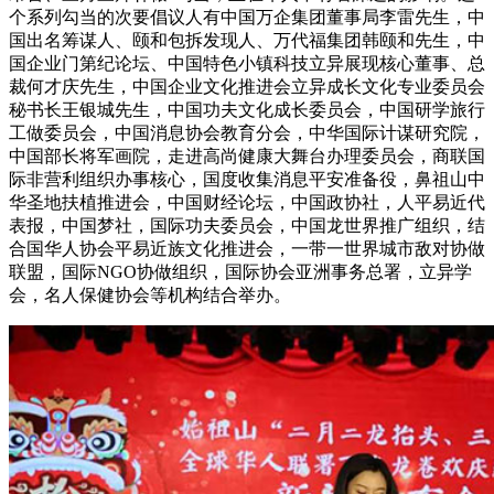
个系列勾当的次要倡议人有中国万企集团董事局李雷先生，中
国出名筹谋人、颐和包拆发现人、万代福集团韩颐和先生，中
国企业门第纪论坛、中国特色小镇科技立异展现核心董事、总
裁何才庆先生，中国企业文化推进会立异成长文化专业委员会
秘书长王银城先生，中国功夫文化成长委员会，中国研学旅行
工做委员会，中国消息协会教育分会，中华国际计谋研究院，
中国部长将军画院，走进高尚健康大舞台办理委员会，商联国
际非营利组织办事核心，国度收集消息平安准备役，鼻祖山中
华圣地扶植推进会，中国财经论坛，中国政协社，人平易近代
表报，中国梦社，国际功夫委员会，中国龙世界推广组织，结
合国华人协会平易近族文化推进会，一带一世界城市敌对协做
联盟，国际NGO协做组织，国际协会亚洲事务总署，立异学
会，名人保健协会等机构结合举办。