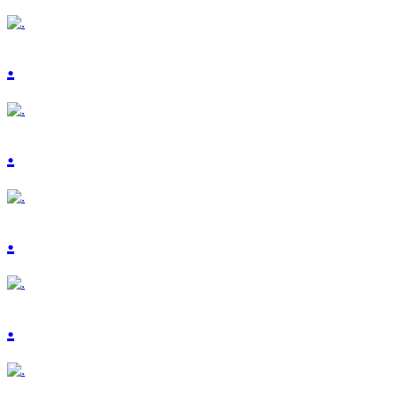
.
.
.
.