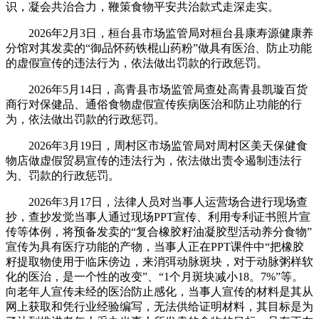
识，凝会共治合力，鞭策食物平安共治款式走深走实。
2026年2月3日，桓台县市场监管局对桓台县康寿源健康养
分馆对其发卖的“御品怀药铁棍山药粉”做具有医治、防止功能
的虚假宣传的违法行为，依法做出罚款的行政惩罚。
2026年5月14日，高青县市场监管局查处高青县凯璇百货
商行对保健品、通俗食物虚假宣传疾病医治和防止功能的行
为，依法做出罚款的行政惩罚。
2026年3月19日，周村区市场监管局对周村区美天保健食
物店做虚假贸易宣传的违法行为，依法做出责令遏制违法行
为、罚款的行政惩罚。
2026年3月17日，法律人员对当事人运营场合进行现场查
抄，查抄发觉当事人通过现场PPT宣传、利用专利证书照片宣
传等体例，将预备发卖的“复合橡胶籽油凝胶型活动养分食物”
宣传为具有医疗功能的产物，当事人正在PPT课件中“把橡胶
籽提取物使用于临床傍边，来消弭动脉斑块，对于动脉粥样软
化的医治，是一个性的改变”、“1个月斑块减小18。7%”等。
向老年人宣传未经的医治防止感化，当事人宣传的材料是其从
网上获取和凭行业经验编写，无法供给证明材料，其目标是为