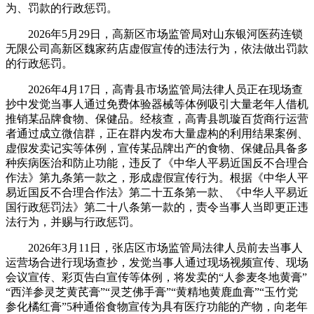
为、罚款的行政惩罚。
2026年5月29日，高新区市场监管局对山东银河医药连锁
无限公司高新区魏家药店虚假宣传的违法行为，依法做出罚款
的行政惩罚。
2026年4月17日，高青县市场监管局法律人员正在现场查
抄中发觉当事人通过免费体验器械等体例吸引大量老年人借机
推销某品牌食物、保健品。经核查，高青县凯璇百货商行运营
者通过成立微信群，正在群内发布大量虚构的利用结果案例、
虚假发卖记实等体例，宣传某品牌出产的食物、保健品具备多
种疾病医治和防止功能，违反了《中华人平易近国反不合理合
作法》第九条第一款之，形成虚假宣传行为。根据《中华人平
易近国反不合理合作法》第二十五条第一款、《中华人平易近
国行政惩罚法》第二十八条第一款的，责令当事人当即更正违
法行为，并赐与行政惩罚。
2026年3月11日，张店区市场监管局法律人员前去当事人
运营场合进行现场查抄，发觉当事人通过现场视频宣传、现场
会议宣传、彩页告白宣传等体例，将发卖的“人参麦冬地黄膏”
“西洋参灵芝黄芪膏”“灵芝佛手膏”“黄精地黄鹿血膏”“玉竹党
参化橘红膏”5种通俗食物宣传为具有医疗功能的产物，向老年