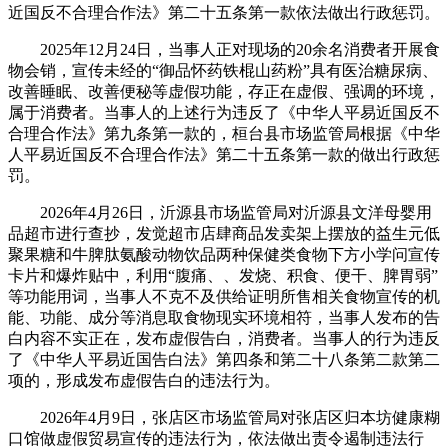
近国反不合理合作法》第二十五条第一款依法做出行政惩罚。
2025年12月24日，当事人正对现场的20余名消费者开展食
物会销，宣传未经的“御品怀药铁棍山药粉”具有医治糖尿病、
改善睡眠、改善便秘等虚假功能，存正在虚假、强调的环境，
属于消费者。当事人的上述行为违反了《中华人平易近国反不
合理合作法》第九条第一款的，桓台县市场监管局根据《中华
人平易近国反不合理合作法》第二十五条第一款的做出行政惩
罚。
2026年4月26日，沂源县市场监管局对沂源县文洋母婴用
品超市进行查抄，发觉超市店肆商品发卖架上摆放的益生元低
聚果糖和牛脾肽氨酸动物饮品两种保健类食物下方小学问宣传
卡片和爆炸贴中，利用“腹痛、、发烧、积食、便干、脾胃弱”
等功能用词，当事人不克不及供给证明所售相关食物宣传的机
能、功能、成分等消息取食物现实环境相符，当事人发布的告
白内容不实正在，发布虚假告白，消费者。当事人的行为违反
了《中华人平易近国告白法》第四条和第二十八条第二款第二
项的，形成发布虚假告白的违法行为。
2026年4月9日，张店区市场监管局对张店区归本坊健康糊
口馆做虚假贸易宣传的违法行为，依法做出责令遏制违法行