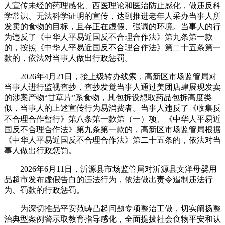
人宣传未经的药理感化、西医理论和医治防止感化，做违反科
学常识、无法科学证明的宣传，达到推进老年人采办当事人所
发卖的食物的目标，且存正在虚假、强调的环境。当事人的行
为违反了《中华人平易近国反不合理合作法》第九条第一款
的，按照《中华人平易近国反不合理合作法》第二十五条第一
款的，依法对当事人做出行政惩罚。
2026年4月21日，接上级转办线索，高新区市场监管局对
当事人进行监视查抄，查抄发觉当事人通过美团店肆展现发卖
的涉案产物“甘草片”系食物，其包拆设想取药品包拆高度类
似，当事人的上述宣传行为易消费者。当事人违反了《收集反
不合理合作暂行》第八条第一款第（一）项、《中华人平易近
国反不合理合作法》第九条第一款的，高新区市场监管局根据
《中华人平易近国反不合理合作法》第二十五条的，依法对当
事人做出行政惩罚。
2026年6月11日，沂源县市场监管局对沂源县文洋母婴用
品超市发布虚假告白的违法行为，依法做出责令遏制违法行
为、罚款的行政惩罚。
为深切推品平安范畴凸起问题专项整治工做，切实阐扬整
治典型案例警示取教育指导感化，全面提拔社会食物平安和认