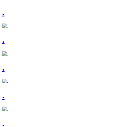
.
.
.
.
.