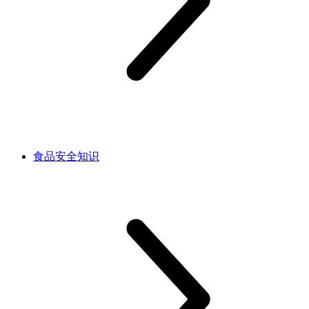
食品安全知识