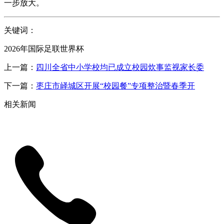
一步放大。
关键词：
2026年国际足联世界杯
上一篇：
四川全省中小学校均已成立校园炊事监视家长委
下一篇：
枣庄市峄城区开展“校园餐”专项整治暨春季开
相关新闻