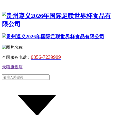
0856-7239909
全国服务电话：
天猫旗舰店