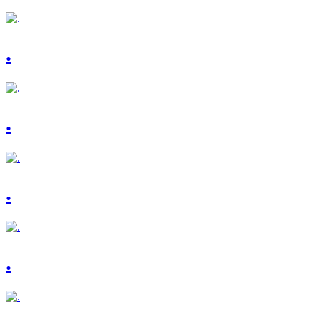
.
.
.
.