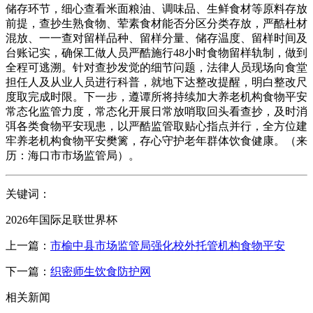
储存环节，细心查看米面粮油、调味品、生鲜食材等原料存放
前提，查抄生熟食物、荤素食材能否分区分类存放，严酷杜材
混放、一一查对留样品种、留样分量、储存温度、留样时间及
台账记实，确保工做人员严酷施行48小时食物留样轨制，做到
全程可逃溯。针对查抄发觉的细节问题，法律人员现场向食堂
担任人及从业人员进行科普，就地下达整改提醒，明白整改尺
度取完成时限。下一步，遵谭所将持续加大养老机构食物平安
常态化监管力度，常态化开展日常放哨取回头看查抄，及时消
弭各类食物平安现患，以严酷监管取贴心指点并行，全方位建
牢养老机构食物平安樊篱，存心守护老年群体饮食健康。（来
历：海口市市场监管局）。
关键词：
2026年国际足联世界杯
上一篇：
市榆中县市场监管局强化校外托管机构食物平安
下一篇：
织密师生饮食防护网
相关新闻