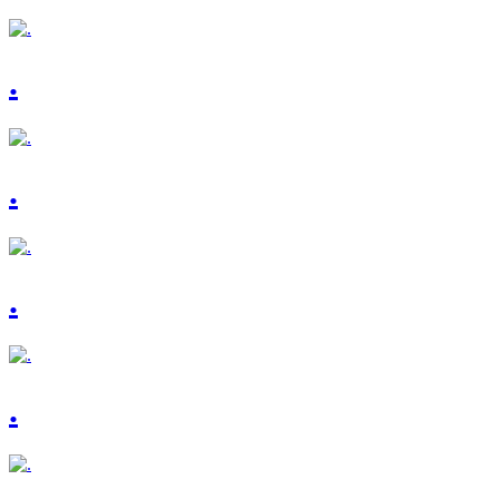
.
.
.
.