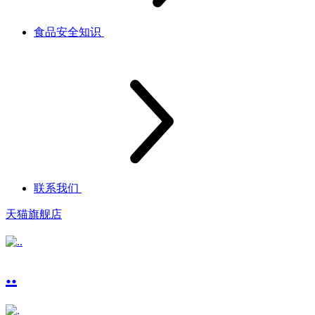
食品安全知识
联系我们
天猫旗舰店
..