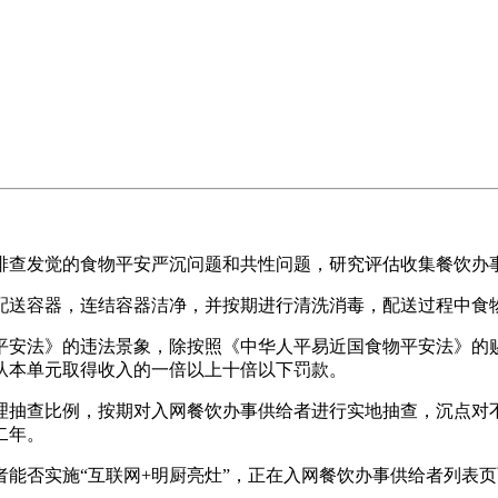
查发觉的食物平安严沉问题和共性问题，研究评估收集餐饮办事
送容器，连结容器洁净，并按期进行清洗消毒，配送过程中食
安法》的违法景象，除按照《中华人平易近国食物平安法》的赐
从本单元取得收入的一倍以上十倍以下罚款。
查比例，按期对入网餐饮办事供给者进行实地抽查，沉点对不供
二年。
实施“互联网+明厨亮灶”，正在入网餐饮办事供给者列表页面