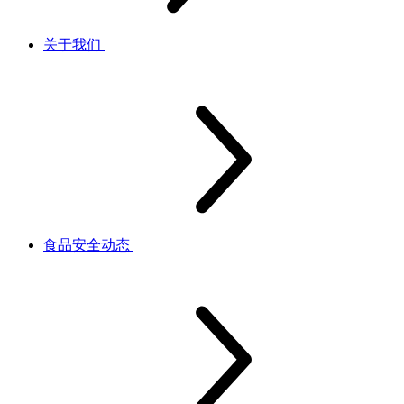
关于我们
食品安全动态