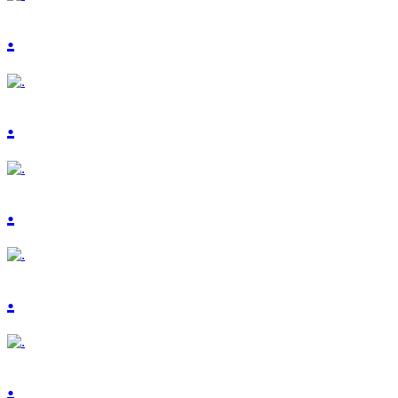
.
.
.
.
.