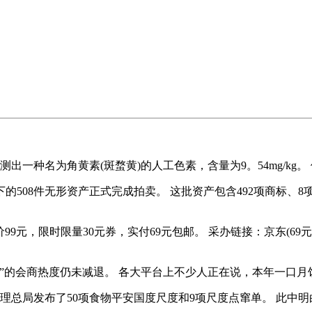
一种名为角黄素(斑蝥黄)的人工色素，含量为9。54mg/kg
08件无形资产正式完成拍卖。 这批资产包含492项商标、8项
9元，限时限量30元券，实付69元包邮。 采办链接：京东(69元
的会商热度仍未减退。 各大平台上不少人正在说，本年一口月
总局发布了50项食物平安国度尺度和9项尺度点窜单。 此中明白