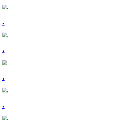
.
.
.
.