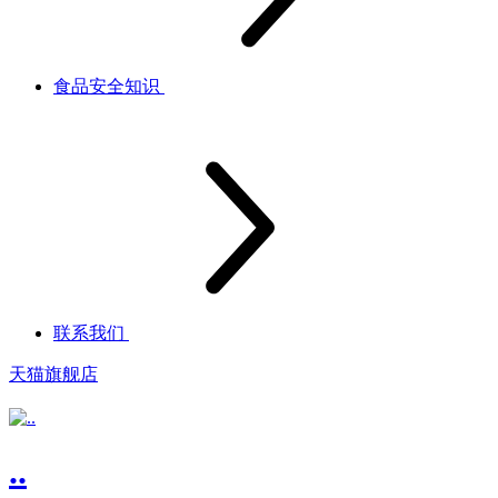
食品安全知识
联系我们
天猫旗舰店
..