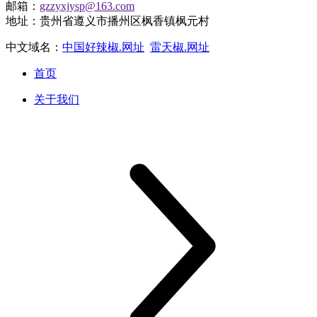
邮箱：
gzzyxjysp@163.com
地址：贵州省遵义市播州区枫香镇枫元村
中文域名：
中国好辣椒.网址
雷天椒.网址
首页
关于我们