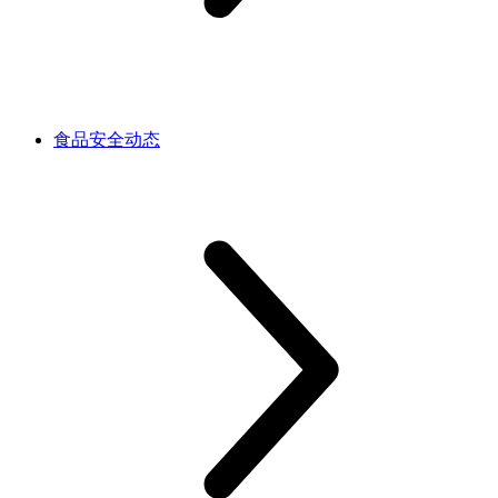
食品安全动态