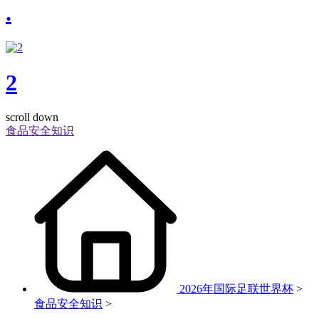
.
2
scroll down
食品安全知识
2026年国际足联世界杯
>
食品安全知识
>