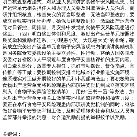
明白核查整改法式。对从业人员演讲的食物平安风险现患，出
产运营单元相关担任人和办理人员要及时取演讲人员沟通、商
研并组织核查，核查失实的要当即整改；无法当即整改的，要
成立台账实行闭环办理，确保后续整改到位。激励出产运营单
元对日管控、周排查、月安排中发觉的食物平安风险现患进行
奖励。（四）明白奖励体例和尺度。激励出产运营单元按照物
质奖励和激励相连系、“小现患小奖、大现患大奖”的准绳，鞭
策成立完美出产运营单元食物平安风险现患内部演讲奖励机制
是国务院食安委摆设的主要立异性、性行动，将纳入国务院食
安委对各省区市人平易近年度食物平安查核评价的主要内容。
明白牵头部分，放置专人担任，抓好带动摆设、督促指点、宣
传推广等工做；要按期控制安排当地域本行业推进实施环境，
连系现实对工做开展较好的单元和小我赐与激励；要积极鞭策
食物出产运营单元将风险现患内部演讲奖励机制成立落实环境
列入《食物平安风险管控清单》，用好“三书一函”等办法，加
大对出产运营单元相关工做落实环境的监视查抄和抽查力度；
要正在奉行食物平安风险现患内部演讲奖励机制的同时，继续
做好食物平安赞扬举报工做，及时受理转办社会和从业人员向
监管部分举报的消息，对合适奖励前提的举报按予以奖励。
关键词：