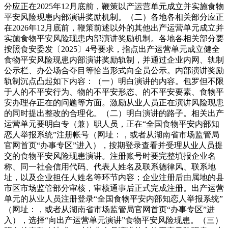
分应正在2025年12月底前，鞭策以产运营单元成立并实施食物
平安风险现患内部演讲奖励机制。（二）各地各相关部分应正
在2026年12月底前，鞭策前述以外的其他出产运营单元成立并
实施食物平安风险现患内部演讲奖励机制。各地各相关部分要
按照食安委发〔2025〕4号要求，指点出产运营单元成立健全
食物平安风险现患内部演讲奖励轨制，并通过企业内网、轨制
公示栏、办公场合夺目等恰当形式向全员公示。内部演讲奖励
轨制沉点凸起如下内容：（一）明白演讲的内容。包罗但不限
于人的不平安行为、物的不平安形态、的不平安要素、食物平
安办理存正在的问题等方面。激励从业人员正在演讲风险现患
的同时提出整改的合理化。（二）明白演讲的路子。相关出产
运营单元要明白专（兼）职人员，正在“全国食物平安内部知
恋人举报系统”注册帐号（网址：，或者从湖南省市场监管局
官网首页“办事专区”进入），按期登录查看并受理从业人员提
交的食物平安风险现患演讲。注册账号时要完整填报企业名
称、同一社会信用代码、代表人姓名及联系德律风、联系地
址，以及企业担任人姓名等环节内容；企业注册后由属地的县
市区市场监管部分审核，审核通事后正式完成注册。出产运营
单元的从业人员注册登录“全国食物平安内部知恋人举报系统”
（网址：，或者从湖南省市场监管局官网首页“办事专区”进
入），选择“向出产运营单元演讲”食物平安风险现患。（三）