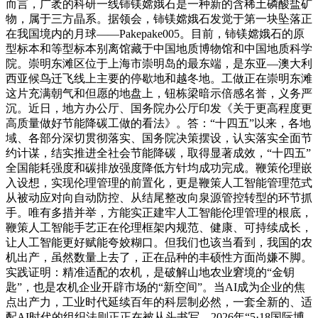
而言，广袤的科研一线铈镁嫦娥石是一种新的含稀土磷酸盐矿
物，属于三方晶系。据领会，铈镁嫦娥石发觉于第一块坠落正
在我国境内的月球——Pakepake005。目前，铈镁嫦娥石的原
型标本和等型标本别离馆藏于中国地质博物馆和中国地质科学
院。崇明东滩区位于上海市崇明岛的最东端，是东亚—澳大利
西亚候鸟迁飞线上主要的停歇地和越冬地。工做正在崇明东滩
这片充满朝气和但愿的地盘上，钮栋梁暗示倍感名誉，义务严
沉。近日，地方办公厅、国务院办公厅印发《关于更高程度更
高质量做好节能降碳工做的看法》。答：“十四五”以来，各地
域、各部分深切贯彻落实、国务院决策摆设，认实落实全面节
约计谋，结实推进全社会节能降碳，取得显著成效，“十四五”
全国能耗强度和碳排放强度降低方针均成功完成。鞭策伦理嵌
入设想，实现伦理管理的前置化，更是鞭策人工智能管理范式
从被动应对向自动防控、从结尾整改向泉源管控转型的环节抓
手。唯有多措并举，方能实正建牢人工智能伦理管理的根底，
鞭策人工智能手艺正在伦理框架内规范、健康、可持续成长，
让人工智能更好赋能夸姣糊口。但我们也该当看到，我国的农
机出产，虽然数量上去了，正在品种的丰硕性方面尚嫌不脚。
实践证明：精准适配的农机，是破解山地农业窘境的“金钥
匙”，也是农机企业开辟市场的“新空间”。当AI成为企业的焦
点出产力，工业时代延续百年的科层制必然，一套全新的、适
配AI时代的组织法则正正在被从头书写。2026年“5·18国际博