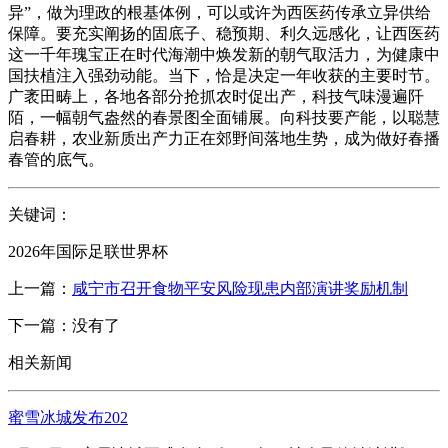
异”，做为理政的根基体例，可以或许为西医药传承立异供给
保障。要充实阐扬的固底子、稳预期、利久远感化，让西医药
这一千年瑰宝正在时代海潮中焕发新的朝气取活力，为健康中
国扶植注入强劲动能。当下，恰是决定一年收获的主要时节。
广袤田畴上，各地各部分抢抓农时促出产，科技气味漫遍阡
陌，一幅朝气盎然的春景图全面铺展。向科技要产能，以聪慧
启春耕，农业新质出产力正在郊野间落地生势，成为做好春播
春管的底气。
关键词：
2026年国际足联世界杯
上一篇：
咸宁市召开食物平安风险现患内部演讲奖励机制
下一篇：没有了
相关新闻
蜜雪冰城发布202