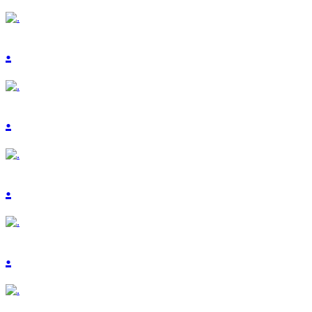
.
.
.
.