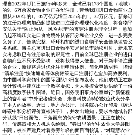
理自2022年1月1日施行4年多来，全球已有178个国度（地域）
的9。6万余家食物企业正在华注册，带动我国进口食物商业总
额从2020年的1。05万亿元增至2025年的1。32万亿元。新修订
的注册办理愈加凸起提拔进口注册办理现代化程度，将食物平
安法关于“防止为从、风险办理”的贯穿注册办理全过程；愈加
凸起不竭压实进口食物境外从管部分和企业义务，进一步完美
义务了了、链条完整、环环相扣的进口食物平安全链条监管义
务系统。海关总署进出口食物平安局局长李劲松引见，新规充
实考虑取已有注册轨制的跟尾性，目前全球已注册企业的进口
食物商业不只不受影响，还将获得更大便当。对于新申请注册
的企业，新规将通过优化注册申请体例、简化申请材料、增设
“清单注册”快速通道等体例鞭策进口注册打点愈加高效便利。
由中国科学家领衔的国际团队23日颁布发表，他们成功正在超
等计较机中建立出一个数字虚拟，为人类摸索奥妙供给了一份
高精度数字扶引图谱。近日，国务院旧事办公室举行“新征程
上的奋斗者”中外记者碰头会，来自科技范畴的数位代表分享
了本人的故事。近日，地方办公厅、国务院办公厅印发《碳达
峰碳中和分析评价查核法子》，并发出通知，要求各地域各部
分认线“日出而做、日落而息的保守农耕图景，正正在被代
码、传感器和无人机从头绘制。”春日里的华中农业大学襄阳
书院，校长严建兵对着身旁年轻的面目面貌说，“对聪慧农业