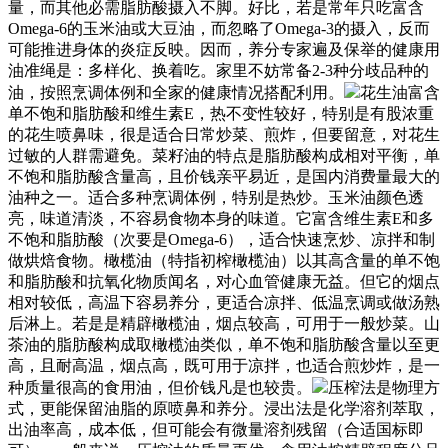
量，而其他必需脂肪酸摄入不脚。好比，若是常年只吃富含
Omega-6的玉米油或大豆油，而忽略了Omega-3的摄入，反而
可能推进身体的炎症反映。因而，养分专家遍及保举的健康用
油准绳是：多样化、换着吃。家里不妨常备2-3种分歧品种的
油，按照烹调体例和全家的健康情况搭配利用。
花生油富含
单不饱和脂肪酸和维生素E，热不变性较好，特别是有股浓重
的花生喷鼻味，很是适合日常炒菜、煎炸，但要留意，对花生
过敏的人群需避免。菜籽油的特点是脂肪酸构成相对平衡，单
不饱和脂肪酸含量高，且价钱亲平易近，是国内消费量最大的
油种之一。适合多种烹调体例，特别是热炒。玉米油颜色透
亮，味道清淡，不容易食物本身的味道。它富含维生素E和多
不饱和脂肪酸（次要是Omega-6），适合快速烹炒、凉拌和制
做烘焙食物。橄榄油（特指初榨橄榄油）以其高含量的单不饱
和脂肪酸和抗氧化物质闻名，对心血管健康无益。但它的烟点
相对较低，高温下容易养分，更适合凉拌、低温烹调或做汤熟
后淋上。若是是精辟橄榄油，烟点较高，可用于一般炒菜。山
茶油的脂肪酸构成取橄榄油类似，单不饱和脂肪酸含量以至更
高，且耐高温，烟点高，既可用于凉拌，也适合煎炒炸，是一
种质量很高的食用油，但价钱凡是也较贵。
压榨法是物理方
式，更能保留油脂的原喷鼻和养分。浸出法是化学溶剂萃取，
出油率高，成本低，但可能会有微量溶剂残留（合适国标即