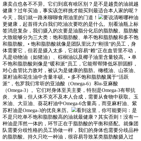
康卖点也各不不异。它们到底有啥区别？是不是越贵的油就越
健康？过年买油，事实该怎样挑才能买到最适合本人家的呢？
今天，我们就一路来聊聊食用油里的门道！
要说清晰哪种油
更健康，起首得大白我们吃油次要吃的是什么。别看油瓶上标
签消息复杂，我们摄入的次要是油脂分化后的脂肪酸。脂肪酸
大致能够分为三大类：饱和脂肪酸、单不饱和脂肪酸和多不饱
和脂肪酸。• 饱和脂肪酸就像是团队里比力“刚强”的员工，身
体需要它，但若是摄入太多，它就容易“赖”正在血管里不动，
凡是动物油（如猪油）、棕榈油以及椰子油里含量较高。• 单
不饱和脂肪酸则像是“暖和派”员工，它能帮帮降低坏胆固醇，
对心血管比力敌对，被认为是健康的脂肪。橄榄油、山茶油、
菜籽油和花生油中含量丰硕。• 多不饱和脂肪酸属于“活跃
派”，包罗我们常听的亚油酸（Omega-6）和α-亚麻酸
（Omega-3）。它们对身体至关主要，特别是Omega-3有帮抗
炎、大脑，但人体不克不及本人合成，需要从食物中获取。玉
米油、大豆油、葵花籽油中Omega-6含量高，而亚麻籽油、紫
苏籽油是Omega-3的优良来历。
看到这里，你可能要问：是
不是只吃单不饱和脂肪酸高的油就最健康？其实否则！没有一
种油是浑然一体的，环节正在于脂肪酸的平衡和搭配。就像团
队需要分歧性格的员工协做一样，我们的身体也需要分歧品种
的脂肪酸。持久只吃一种油，很容易导致某类脂肪酸摄入过