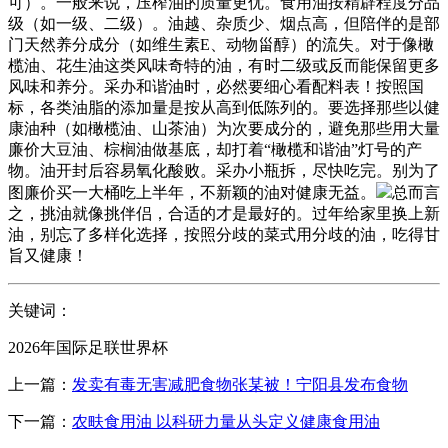
可）。一般来说，压榨油的质量更优。食用油按精辟程度分品
级（如一级、二级）。油越、杂质少、烟点高，但陪伴的是部
门天然养分成分（如维生素E、动物甾醇）的流失。对于像橄
榄油、花生油这类风味奇特的油，有时二级或反而能保留更多
风味和养分。采办和谐油时，必然要细心看配料表！按照国
标，各类油脂的添加量是按从高到低陈列的。要选择那些以健
康油种（如橄榄油、山茶油）为次要成分的，避免那些用大量
廉价大豆油、棕榈油做基底，却打着“橄榄和谐油”灯号的产
物。油开封后容易氧化酸败。采办小瓶拆，尽快吃完。别为了
图廉价买一大桶吃上半年，不新颖的油对健康无益。
总而言
之，挑油就像挑伴侣，合适的才是最好的。过年给家里换上新
油，别忘了多样化选择，按照分歧的菜式用分歧的油，吃得甘
旨又健康！
关键词：
2026年国际足联世界杯
上一篇：
发卖有毒无害减肥食物张某被！宁阳县发布食物
下一篇：
农畉食用油 以科研力量从头定义健康食用油