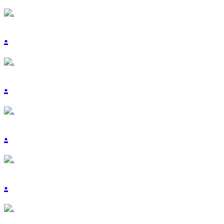
.
.
.
.