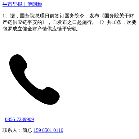
牛市早报｜伊朗称
1、据，国务院总理日前签订国务院令，发布《国务院关于财
产链供应链平安的》，自发布之日起施行。《》共18条，次要
包罗成立健全财产链供应链平安轨...
0856-7239909
联系人：简总
159 8501 0110