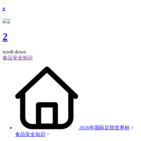
.
2
scroll down
食品安全知识
2026年国际足联世界杯
>
食品安全知识
>