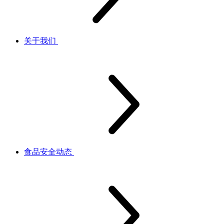
关于我们
食品安全动态