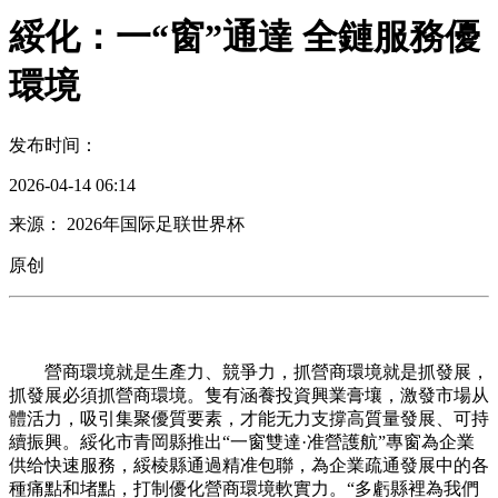
綏化：一“窗”通達 全鏈服務優
環境
发布时间：
2026-04-14 06:14
来源： 2026年国际足联世界杯
原创
營商環境就是生產力、競爭力，抓營商環境就是抓發展，
抓發展必須抓營商環境。隻有涵養投資興業膏壤，激發市場从
體活力，吸引集聚優質要素，才能无力支撐高質量發展、可持
續振興。綏化市青岡縣推出“一窗雙達·准營護航”專窗為企業
供给快速服務，綏棱縣通過精准包聯，為企業疏通發展中的各
種痛點和堵點，打制優化營商環境軟實力。“多虧縣裡為我們