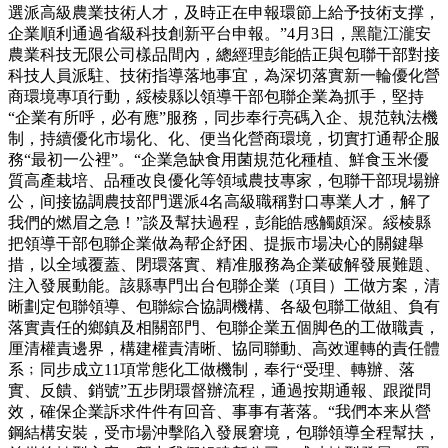
選派高級農業技術人才，及時正在申報環節上給予技術支撑，
企業順利通過省級科技創新平台申報。”4月3日，黑龍江瀧安
農業科技无限公司樣品間內，總經理彭能皓正與包聯干部對接
科技人員派駐、技術指導落地事宜，為深切落實新一輪優化營
商環境專項行動，綏棱縣以領導干部包聯企業為抓手，堅持
“企業有所呼，必有應”服務，同步奉行亮碼入企、規范執法機
制，持續優化市場化、化、便当化營商環境，切實打通帮企服
務“最初一公裡”。“企業急缺食用菌規范化種植、鮮食玉米優
質高產栽培、品種改良優化等領域農技專家，包聯干部現場辦
公，间接協調農技部門選派4名高級職稱對口專業人才，解了
我們的燃眉之急！”談及幫扶過程，彭能皓感觸頗深。綏棱縣
把領導干部包聯企業做為帮企紓困、提振市場决心的關鍵舉
措，以全域覆蓋、閉環落實、精准服務為企業破解發展難題、
注入發展動能。該縣專門出台包聯企業（項目）工做方案，清
晰劃定包聯領導、包聯綜合協調機構、各級包聯工做組、負有
落實責任的鄉鎮及相關部門、包聯企業五個脚色的工做職責，
厘清權責邊界，構建權責清晰、協同聯動、高效運轉的責任體
系﹔同步成立11項常態化工做機制，奉行“受理、轉辦、落
實、反饋、銷號”五步閉環督辦流程，通過按期通報、跟蹤問
效，確保企業訴求件件有回音、事事有著落。“我們本来从營
鋼結構安裝，受市場沖擊陷入發展窘境，包聯領導全程幫扶，