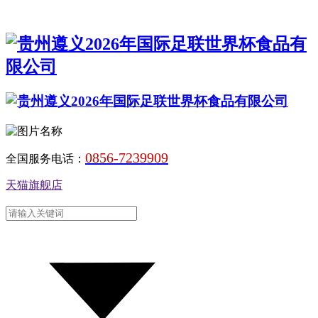
0856-7239909
全国服务电话：
天猫旗舰店