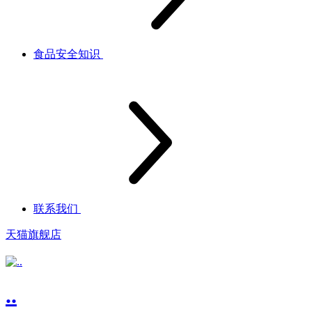
食品安全知识
联系我们
天猫旗舰店
..